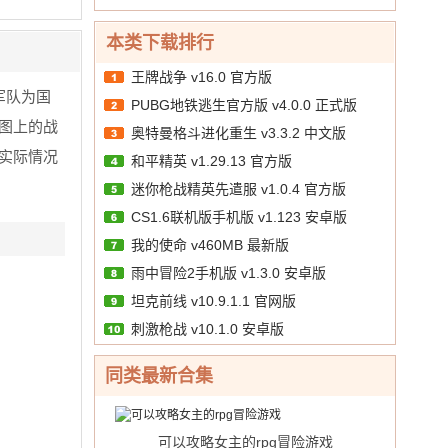
福
10.00
文
/
解
利
版
本类下载排行
版
王牌战争 v16.0 官方版
军队为国
PUBG地铁逃生官方版 v4.0.0 正式版
图上的战
奥特曼格斗进化重生 v3.3.2 中文版
实际情况
和平精英 v1.29.13 官方版
迷你枪战精英先遣服 v1.0.4 官方版
CS1.6联机版手机版 v1.123 安卓版
我的使命 v460MB 最新版
雨中冒险2手机版 v1.3.0 安卓版
坦克前线 v10.9.1.1 官网版
刺激枪战 v10.1.0 安卓版
同类最新合集
可以攻略女主的rpg冒险游戏