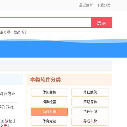
最近更新
|
下载分类
圣奇缘
极品飞车
本类软件分类
休闲益智
修仙武侠
斗官方正
52.8.1 正
模拟经营
策略塔防
.91M
/
10.00
平洋游戏
角色扮演
动作射击
版本
24.99M
/
10.00
9.6 最新版
三国战纪手
体育竞速
养成卡牌
游官方正版
文版
中