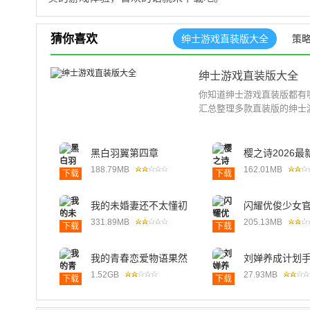
猜你喜欢
绅士游戏直装版大全
策
绅士游戏直装版大全
你知道绅士游戏直装版都有
汇总整理多款直装版的绅士游
黑白羽翼第四章
樱之诗2026最
188.79MB
162.01MB
下载
下载
我的未婚妻还不太懂初
闪耀优俊少女
恋安卓版
331.89MB
205.13MB
下载
下载
我的青春恋爱物语果然
刘婵养成计划
有问题汉化版
版
1.52GB
27.93MB
下载
下载