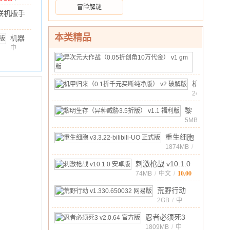
/
1.91G
/
10.00
冒险解谜
0.15.13.0
6联机版手
中文版
1.123 安
.17M
/
10.00
本类精品
机器
人战
中
文
/
67.49M
/
10.00
异
争2游
次
250MB
/
戏
中
元
(Robot
10.00
机
文
/
大
Battle
甲
24MB
/
作
2)
v1.0.8
中
归
战
10.00
最新
黎
文
/
来
（0.05
版
明
5MB
/
（0.1
中
折
生
折
10.00
重生细胞
文
/
创
存
千
v3.3.22-
1874MB
/
角
（异
中
元
bilibili-UO
10
种
10.00
刺激枪战 v10.1.0
文
/
买
正式版
万
威
10.00
安卓版
74MB
/
中文
/
断
代
胁
纯
荒野行动
金）
3.5
净
v1.330.650032
2GB
/
中
v1
折
版）
10.00
文
/
网易版
gm
版）
忍者必须死3
v2
版
v1.1
v2.0.64 官方版
1809MB
/
中
破