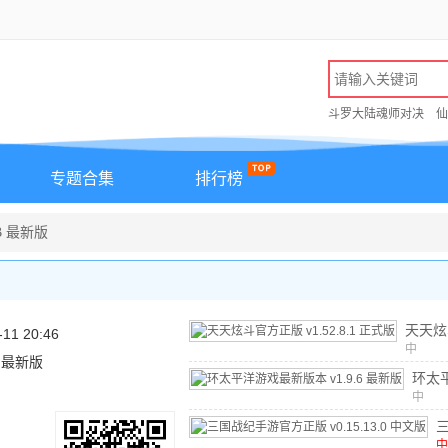
斗罗大陆魂师对决
仙
专题合集
排行榜
B 最新版
天天炫
-11 20:46
版
中
v1.
B 最新版
文
/
43
式版
环太
最新
中
文
/
2
v1.
中