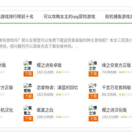
略游戏排行榜前十名
可以攻略女主的rpg冒险游戏
街机捕鱼游戏
哪些游戏吗？那么在哪里可以免费下载这些直装版的绅士游戏呢？本文三克游
戏，感兴趣的可以直接点击下载安装体验。...
新版
樱之诗安卓版
缘之空官方正版
162.01MB
74.96MB
下载
下载
官方正版
恋爱物语：湛蓝的回忆
千恋万花官网版
163.84MB
88.20MB
下载
下载
手机汉化
氤氲之白
樱之诗汉化版
188.24MB
162.01MB
下载
下载