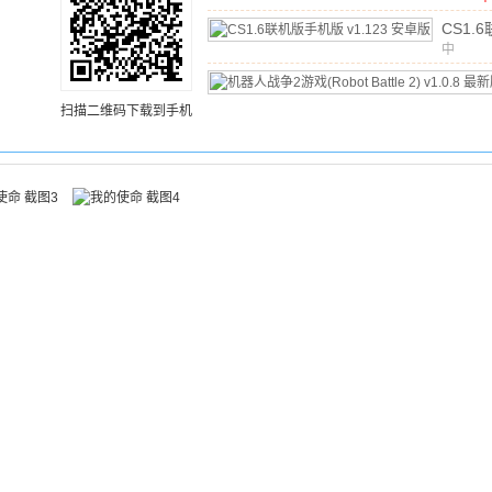
文
v
CS1.
机版
中
v
文
/
688
卓版
扫描二维码下载到手机