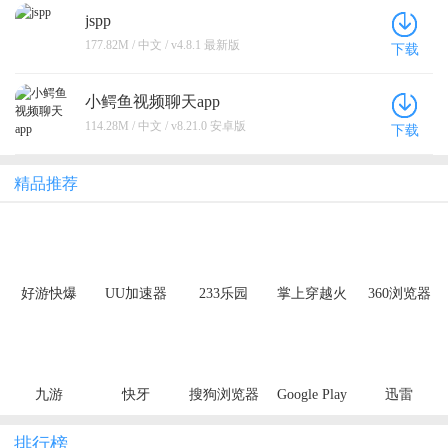
jspp
177.82M / 中文 / v4.8.1 最新版
下载
小鳄鱼视频聊天app
114.28M / 中文 / v8.21.0 安卓版
下载
精品推荐
好游快爆
UU加速器
233乐园
掌上穿越火
360浏览器
线
九游
快牙
搜狗浏览器
Google Play
迅雷
极速版
Store
排行榜