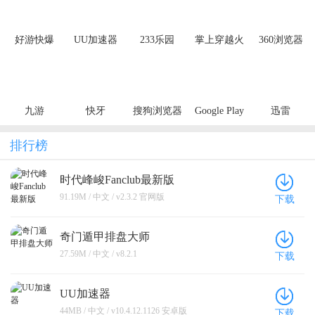
好游快爆
UU加速器
233乐园
掌上穿越火
360浏览器
线
九游
快牙
搜狗浏览器
Google Play
迅雷
极速版
Store
排行榜
时代峰峻Fanclub最新版
91.19M / 中文 / v2.3.2 官网版
下载
奇门遁甲排盘大师
27.59M / 中文 / v8.2.1
下载
UU加速器
44MB / 中文 / v10.4.12.1126 安卓版
下载