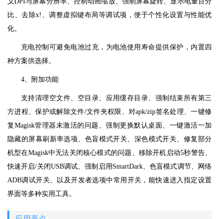
义DPI与屏幕分辨率、控制动画缩放、强制屏幕旋转、显示电量百分
比、去除x!、调整虚拟键布局等调试项，便于个性化设置与性能优
化。
充电控制可避免电池过充，为电池使用寿命提供保护，内置四
种方案供选择。
4、附加功能
支持清理空文件、空目录、应用缓存目录、强制结束所有第三
方进程、保护或解除文件/文件夹权限、对apk/zip签名处理、一键修
复Magisk管理器未激活的问题、强制更换默认桌面、一键激活一加
隐藏的屏幕刷新率选项、色盲模式开关、深色模式开关、修复部分
机型在Magisk中无法关闭核心模式的问题、移除开机启动5秒警告、
快速开启/关闭USB调试、强制启用SmartDark、色盲模式调节、网络
ADB调试开关、以及开发者选项中常用开关，能快速进入指定设置
界面等多种实用工具。
应用亮点