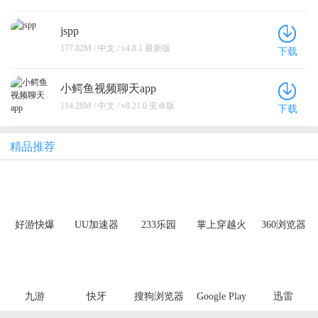
jspp
177.82M / 中文 / v4.8.1 最新版
下载
小鳄鱼视频聊天app
114.28M / 中文 / v8.21.0 安卓版
下载
精品推荐
好游快爆
UU加速器
233乐园
掌上穿越火
360浏览器
线
九游
快牙
搜狗浏览器
Google Play
迅雷
极速版
Store