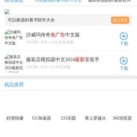
猜你喜欢
可以换源的看书软件大全
最好的追剧的免费软件
可以换源的看书软件大全
进入专区
沙威玛传奇
免广告
中文版
100.9M / 中文 / v1.0.24 安卓版
下载
服装店模拟器中文2024
最新
安装手
机版
144.3M / 中文 / v1.39 安卓版
下载
精品推荐
好游快爆
UU加速器
233乐园
掌上穿越火
360浏览器
线