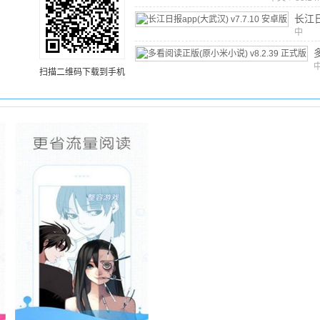
长江
app
中
文
/
1
汉)
v
卓版
扫描二维码下载到手机