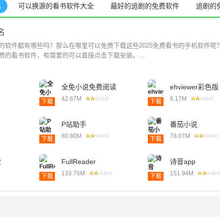
名
可以换源的看书软件大全
最好的追剧的免费软件
追剧的
名
书的软件都有哪些吗？那么在哪里可以免费下载这些2025免费看书的手机软件呢
免费的看书软件，有需要的可以直接点击下载安装。...
全免小说免费阅读
ehviewer彩色版
42.67M
6.17M
下载
下载
P站助手
番茄小说
80.80M
78.07M
下载
下载
版
FullReader
诗音app
133.76M
151.94M
下载
下载