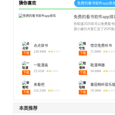
猜你喜欢
免费的看书软件app排
免费的看书软件app排
你知道2025年可以免费看
游小编为大家汇总了2025
点点穿书
悟空免费听书
136.69M
71.86M
下载
下载
一耽漫画
耽漫神器
25.41M
34.88M
下载
下载
来看吧
番茄畅听音乐
110.23M
79.36M
下载
下载
本类推荐