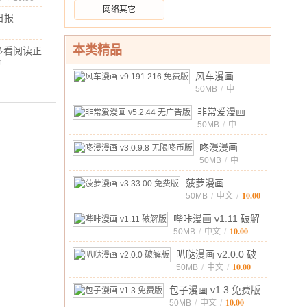
网络其它
日报
(大武
40.92M
/
10.00
7.7.10 安
本类精品
多看阅读正
版(原小米
中
文
/
64.52M
/
10.00
风车漫画
小
v9.191.216 免
50MB
/
中
说)
v8.2.39
10.00
文
/
费版
正式版
非常爱漫画
v5.2.44 无广告
50MB
/
中
10.00
文
/
版
咚漫漫画
v3.0.9.8 无限
50MB
/
中
10.00
文
/
咚币版
菠萝漫画
10.00
v3.33.00 免费版
50MB
/
中文
/
哔咔漫画 v1.11 破解
10.00
版
50MB
/
中文
/
叭哒漫画 v2.0.0 破
10.00
解版
50MB
/
中文
/
包子漫画 v1.3 免费版
10.00
50MB
/
中文
/