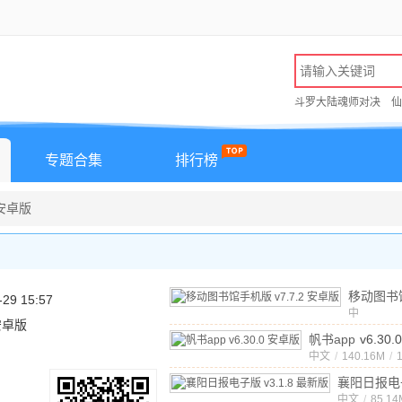
斗罗大陆魂师对决
仙
专题合集
排行榜
 安卓版
移动图书
-29 15:57
中
v7.7.2
 安卓版
文
/
170.3
帆书app
v6.30
中文
/
140.16M
/
襄阳日报电
中文
v3.1.8 
/
85.14