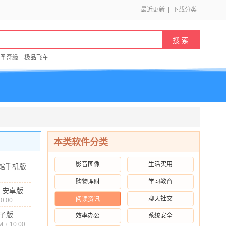
最近更新
|
下载分类
圣奇缘
极品飞车
本类软件分类
影音图像
生活实用
馆手机版
 安卓版
购物理财
学习教育
2M
/
10.00
.0 安卓版
聊天社交
阅读资讯
10.00
子版
效率办公
系统安全
最新版
M
/
10.00