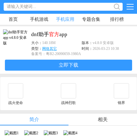
首页
手机游戏
手机应用
专题合集
排行榜
dnf助手
官方
app
大小：
140.18M
版本：
v4.8.0 安卓版
类型：
网络其它
时间：
2026-03-23 10:38
备案号：粤B2-20090059-1980A
立即下载
战火使命
战神烈歌
镜界
简介
相关