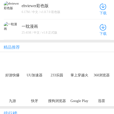
ehviewer彩色版
6.17M / 中文 / v1.8.7.0 彩色版
下载
一耽漫画
25.41M / 中文 / v1.8 正式版
下载
精品推荐
好游快爆
UU加速器
233乐园
掌上穿越火
360浏览器
线
九游
快牙
搜狗浏览器
Google Play
迅雷
极速版
Store
排行榜