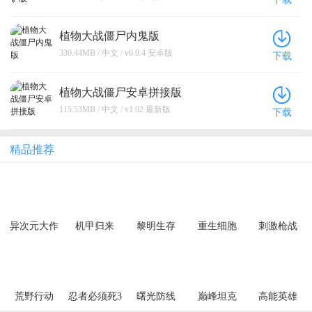
植物大战僵尸内鬼版
330.44MB / 中文 / v0.0.4 安卓版
下载
植物大战僵尸安卓拼接版
115.53MB / 中文 / v1.02 最新版
下载
精品推荐
异次元大作
机甲归来
黎明生存
重生细胞
刺激枪战
战（0.05折
（0.1折千元
（异种威胁
创角10万代
买断纯净
3.5折版）
金）
版）
荒野行动
忍者必须死3
曙光防线
巅峰坦克
高能英雄