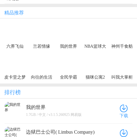
精品推荐
六界飞仙
兰若情缘
我的世界
NBA篮球大
神州千食舫
（0.1折6480
（0.05折步
师
免费领）
步高升）
（买断券）
皮卡堂之梦
向往的生活
全民学霸
猫咪公寓2
叫我大掌柜
想起源
排行榜
我的世界
1.7GB / 中文 / v3.1.5.260925 网易版
下载
边狱巴士公司( Limbus Company)