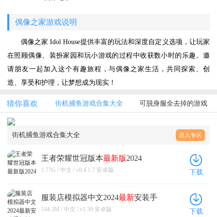
偶像之家游戏说明
偶像之家 Idol House提供丰富的玩法和深度自定义选项，让玩家
在照顾偶像、装扮家园和玩小游戏的过程中收获数小时的乐趣。邀
请朋友一起加入这个有趣旅程，与偶像之家生活，共同探索、创
造、享受和护理，让梦想成为现实！
猜你喜欢
街机捕鱼游戏合集大全
可脱身服全去掉的游戏
街机捕鱼游戏合集大全
进入专区
王者荣耀世冠版本
最新版
2024
1.77G / 中文 / v9.4.1.7 安卓版
下载
服装店模拟器中文2024
最新
安装手
机版
144.3M / 中文 / v1.39 安卓版
下载