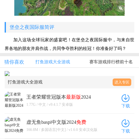
堡垒之夜国际服简评
加入这场全球玩家的盛宴吧！在堡垒之夜国际服中，与来自世
界各地的朋友并肩作战，共同争夺胜利的桂冠！你准备好了吗？
猜你喜欢
打鱼游戏大全游戏
赛车游戏排行榜前十名
打鱼游戏大全游戏
进入专区
王者荣耀世冠版本
最新版
2024
1.77G / 中文 / v9.4.1.7 安卓版
下载
虚无鱼baspi中文版2024
免费
166.8M / 多国语言[中文] / v1.6.0 安卓汉化版
下载