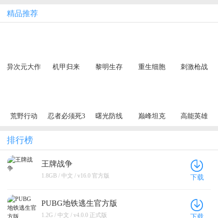
精品推荐
异次元大作
机甲归来
黎明生存
重生细胞
刺激枪战
战（0.05折
（0.1折千元
（异种威胁
创角10万代
买断纯净
3.5折版）
金）
版）
荒野行动
忍者必须死3
曙光防线
巅峰坦克
高能英雄
排行榜
王牌战争
1.8GB / 中文 / v16.0 官方版
下载
PUBG地铁逃生官方版
1.2G / 中文 / v4.0.0 正式版
下载