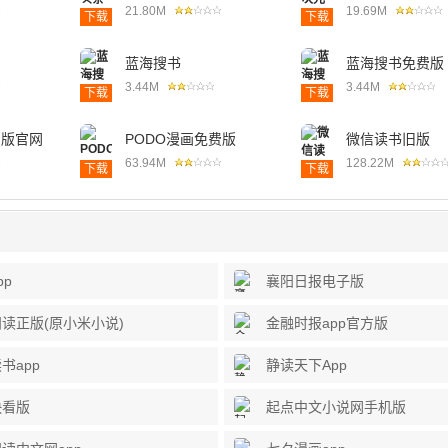
21.80M
19.69M
下载
下载
蓝海搜书
蓝海搜书免费版
3.44M
3.44M
下载
下载
费版官网
PODO漫画免费版
微信读书旧版
63.94M
128.22M
下载
下载
pp
襄阳日报电子版
读正版(原小米小说)
金融时报app官方版
书app
静读天下App
快看版
起点中文小说网手机版