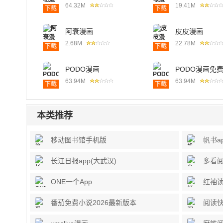
64.32M
19.41M
下载
下载
阿衰漫画
皮皮漫画
2.68M
22.78M
下载
下载
PODO漫画
PODO漫画免
63.94M
63.94M
下载
下载
本类推荐
移动图书馆手机版
帆书a
长江日报app(大武汉)
多看阅
ONE一个App
红袖读
番茄免费小说2026最新版本
阅读