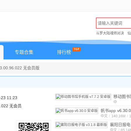
斗罗大陆魂师对决
仙
专题合集
排行榜
00.96.022 无会员版
移动图书
-23 11:23
中
v7.7.2
96.022 无会员
文
/
170.3
帆书app
v6.30
中文
/
140.16M
/
襄阳日报电
中文
v3.1.8 
/
85.14