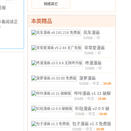
网络其它
日报
(大武
40.92M
/
10.00
7.7.10 安
本类精品
多看阅读正
版(原小米
中
文
/
64.52M
/
10.00
风车漫画
小
v9.191.216 免
50MB
/
中
说)
v8.2.39
10.00
文
/
费版
正式版
非常爱漫画
v5.2.44 无广告
50MB
/
中
10.00
文
/
版
咚漫漫画
v3.0.9.8 无限
50MB
/
中
10.00
文
/
咚币版
菠萝漫画
10.00
v3.33.00 免费版
50MB
/
中文
/
哔咔漫画 v1.11 破解
10.00
版
50MB
/
中文
/
叭哒漫画 v2.0.0 破
10.00
解版
50MB
/
中文
/
包子漫画 v1.3 免费版
10.00
50MB
/
中文
/