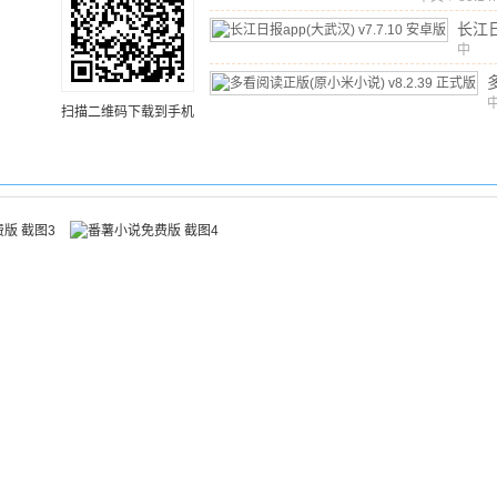
长江
app
中
文
/
1
汉)
v
卓版
扫描二维码下载到手机