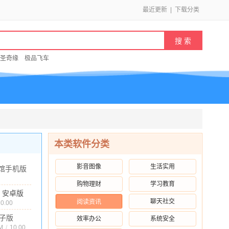
最近更新
|
下载分类
圣奇缘
极品飞车
本类软件分类
影音图像
生活实用
馆手机版
 安卓版
购物理财
学习教育
2M
/
10.00
.0 安卓版
聊天社交
阅读资讯
10.00
子版
效率办公
系统安全
最新版
M
/
10.00