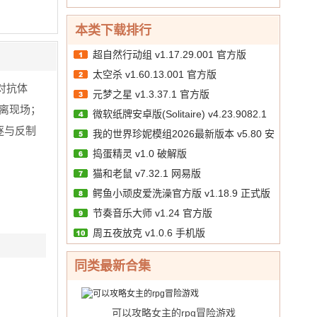
10.00
文
/
本类下载排行
超自然行动组 v1.17.29.001 官方版
太空杀 v1.60.13.001 官方版
对抗体
元梦之星 v1.3.37.1 官方版
离现场；
微软纸牌安卓版(Solitaire) v4.23.9082.1
逐与反制
我的世界珍妮模组2026最新版本 v5.80 安
手机版
捣蛋精灵 v1.0 破解版
卓版
猫和老鼠 v7.32.1 网易版
鳄鱼小顽皮爱洗澡官方版 v1.18.9 正式版
节奏音乐大师 v1.24 官方版
周五夜放克 v1.0.6 手机版
同类最新合集
可以攻略女主的rpg冒险游戏