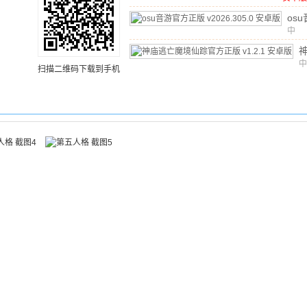
文
/
1
安卓
os
正版
中
文
/
v20
安卓
中
扫描二维码下载到手机
文