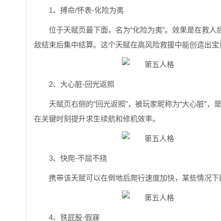
1、搏命/怀表-化险为夷
位于天赋页最下面，名为“化险为夷”。效果是在救人
敌结束后集中结算。这个天赋在高风险救援中能创造出宝
2、大心脏-回光返照
天赋页右侧的“回光返照”，被玩家昵称为“大心脏”
在关键时刻提升求生续航和修机效率。
3、快爬-不屈不挠
携带该天赋可以在倒地后爬行速度加快，某些情况下
4、铁屁股-假寐