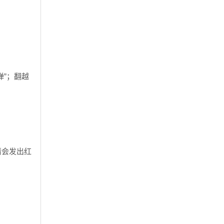
弹”；翻越
睛会发出红