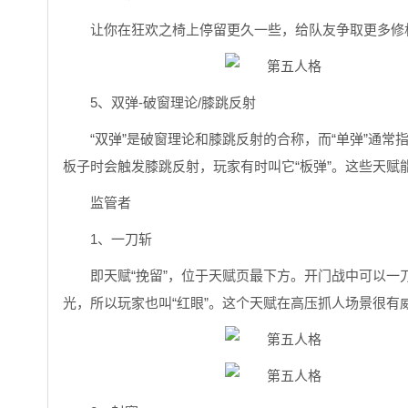
让你在狂欢之椅上停留更久一些，给队友争取更多修
5、双弹-破窗理论/膝跳反射
“双弹”是破窗理论和膝跳反射的合称，而“单弹”通
板子时会触发膝跳反射，玩家有时叫它“板弹”。这些天赋
监管者
1、一刀斩
即天赋“挽留”，位于天赋页最下方。开门战中可以一
光，所以玩家也叫“红眼”。这个天赋在高压抓人场景很有