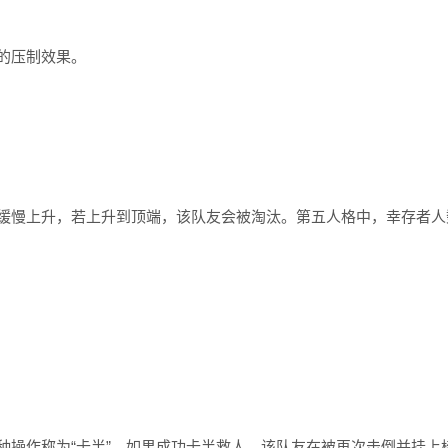
的压制效果。
缓慢上升，若上升到顶端，该队友会被淘汰。第五人格中，幸存者人
种操作称为“卡半”。如果成功卡半救人，该队友在被再次击倒并挂上