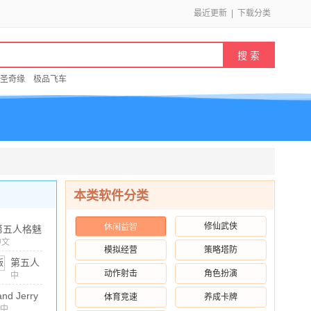
最近更新
|
下载分类
圣奇缘
极品飞车
本类软件分类
修仙武侠
休闲益智
第五人格魅
族版
中文
模拟经营
策略塔防
.78G
/
10.00
v2025.0811.1350
第五人
渠道服
动作射击
角色扮演
格荣耀
中
文
/
1979.13M
/
10.00
渠道服
nd Jerry
体育竞速
养成卡牌
v2025.0512.1004
服
中
v5.4.61