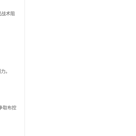
成战术阻
制力。
争取布控