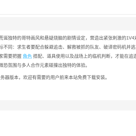
荒诞独特的哥特画风和悬疑烧脑的剧情设定，营造出紧张刺激的1V4
标不同：求生者要配合躲避追击、解救被抓的队友、破译密码机并逃
家需要把握
角色
搭配、道具使用以及战场上的临机判断，才能在追
微恐氛围与多人合作元素碰撞出独特的体验。
服务器版本，欢迎有需要的用户前来本站免费下载安装。