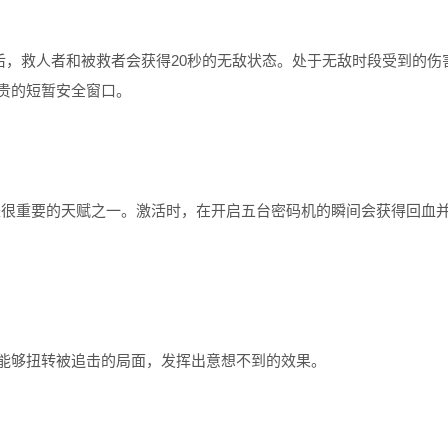
后，救人者和被救者会获得20秒的无敌状态。处于无敌时段受到的伤
贵的短暂安全窗口。
，是很重要的天赋之一。激活时，在开启五台密码机的瞬间会获得回血
能够扭转被追击的局面，发挥出意想不到的效果。