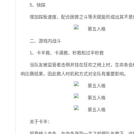
5、快踩
增加踩板速度，配合困兽之斗等天赋能形成出其不意
二、游戏内战斗
1、卡半救、卡满救、秒救和过半秒救
当队友被监管者击倒并挂在狂欢之椅上时，生命条会
响比赛结果，因此救人时机和方式对全队有重要影响。
关于卡半：
留意椅上血条，在血条涨到一半之前把队友救下，这