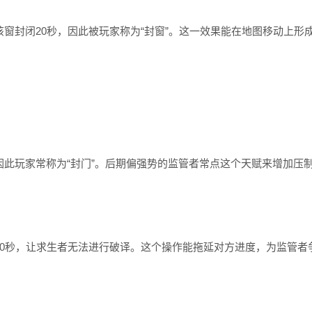
该窗封闭20秒，因此被玩家称为“封窗”。这一效果能在地图移动上形
因此玩家常称为“封门”。后期偏强势的监管者常点这个天赋来增加压
40秒，让求生者无法进行破译。这个操作能拖延对方进度，为监管者