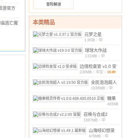
华为
.56G
/
10.00
冒险解谜
版
u音游官方
版
238.4M
/
10.00
26.305.0
本类精品
神庙逃亡魔
版
境仙踪官方
/
70.96M
/
10.00
元梦之星
正版
v1.2.1
v1.3.37.1 官方版
1.9GB
/
中
安卓版
10.00
文
/
球球大作战
v19.3.0 官方版
131MB
/
中
10.00
文
/
边境检查官 v1.0 安
10.00
卓版
230MB
/
中文
/
全民泡泡超人
v2.13.50 官方
1936MB
/
中
10.00
文
/
版
糖果
精灵
465MB
/
中
传奇
10.00
召唤与合成2
文
/
v1.0.6.408.405
v2.2.00 官服
1597MB
/
中
正版
10.00
文
/
山海经幻想录
v1.49.1 最新版
476MB
/
中