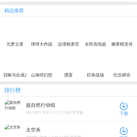
精品推荐
元梦之星
球球大作战
边境检查官
全民泡泡超
糖果精灵传
人
奇
召唤与合成2
山海经幻想
掼蛋
巨兽战场
纪念碑谷
录
排行榜
超自然行动组
961.23M / 中文 / v1.17.29.001 官方版
下载
太空杀