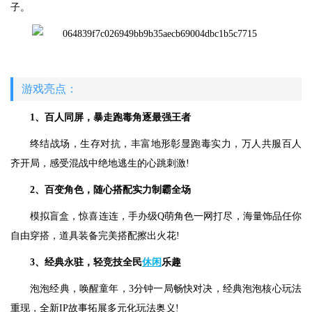
子。
游戏亮点：
1、百人同屏，暴走跑毒角逐最强王者
终结战场，生存对抗，丰富地形彰显跑毒实力，万人共服百人
齐开局，感受混战中绝地逃生的心跳刺激!
2、百变角色，随心搭配实力制霸全场
模拟盲盒，惊喜连连，手办级Q萌角色一网打尽，海量饰品任你
自由穿搭，道具装备完美搭配擦出火花!
3、经典永驻，轻竞技全民
休闲
乐趣
泡泡经典，唤醒童年，3分钟一局畅快对决，经典泡泡核心玩法
重现，全新IP故事拓展多元化玩法奥义!