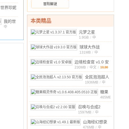
/
70.96M
/
10.00
冒险解谜
正版
v1.2.1
的世界珍妮
安卓版
组直装版
22.92MB
/
10.00
.80 安卓
本类精品
我的世
界珍妮
中
文
/
22.92MB
/
10.00
元梦之星
模组
v1.3.37.1 官方版
1.9GB
/
中
2026最
10.00
文
/
新版本
球球大作战
v5.80
v19.3.0 官方版
131MB
/
中
安卓版
10.00
文
/
边境检查官 v1.0 安
10.00
卓版
230MB
/
中文
/
全民泡泡超人
v2.13.50 官方
1936MB
/
中
10.00
文
/
版
糖果
精灵
465MB
/
中
传奇
10.00
召唤与合成2
文
/
v1.0.6.408.405
v2.2.00 官服
1597MB
/
中
正版
10.00
文
/
山海经幻想录
v1.49.1 最新版
476MB
/
中