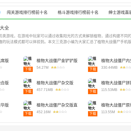
闯关游戏排行榜前十名
格斗游戏排行榜前十名
绅士游戏直
大全
防类游戏，在游戏中玩家可以通过收集阳光的方式来解锁植物，通过构建不同
趣的玩法模式都可以体验到。本文三克游小编为大家汇总了植物大战僵尸手机版所
吃席版
植物大战僵尸金铲铲版
植物大战僵尸内
54.27M
330.44MB
下载
下载
融合版
植物大战僵尸杂交版
植物大战僵尸拼
457.71MB
115.53MB
下载
下载
精华版
植物大战僵尸杂交版直
植物大战僵尸原
装版
452.16M
113.55M
下载
下载