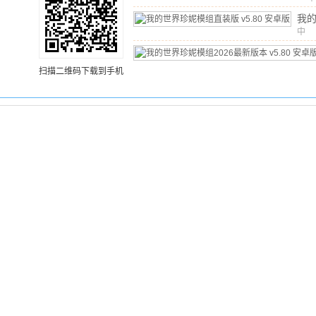
文
我
模
中
文
/
v5
版
扫描二维码下载到手机