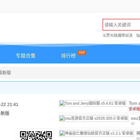
斗罗大陆魂师对决
仙
专题合集
排行榜
 最新版
Tom a
-22 21:41
国际
安卓版
 最新版
文
/
1
安卓
os
正版
中
文
/
v20
安卓
中