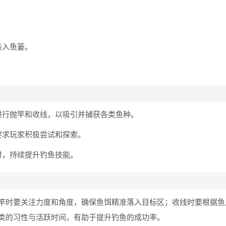
装入鱼篓。
进行抛竿和收线，以吸引并捕获各类鱼种。
要求玩家积极尝试和探索。
时，持续提升钓鱼技能。
竿时要关注力度和角度，确保鱼饵精准落入目标区；收线时要根据鱼
类的习性与活跃时间，有助于提升钓鱼的成功率。