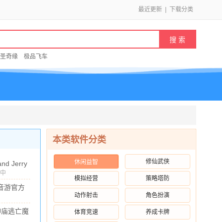
最近更新
|
下载分类
圣奇缘
极品飞车
本类软件分类
修仙武侠
休闲益智
nd Jerry
服
中
v5.4.61
模拟经营
策略塔防
.56G
/
10.00
版
u音游官方
动作射击
角色扮演
238.4M
/
10.00
26.305.0
神庙逃亡魔
体育竞速
养成卡牌
版
境仙踪官方