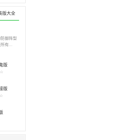
装版大全
的防御阵型
有...
鬼版
接版
版