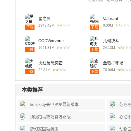
星之翼
Valorant
1943.42M
0.00M
下载
下载
CODWarzone
几何决斗
1641.31M
24.13M
下载
下载
火线反恐突击
金钱打靶场
22.81M
70.00M
下载
下载
本类推荐
hellokitty美甲沙龙最新版本
范冰
顶级跑马牧场官方正版
心动
梦幻家园破解版
动物