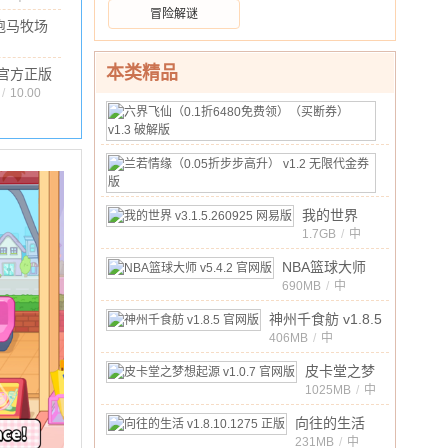
破解版
文
/
455.63M
/
10.00
冒险解谜
的世界
跑马牧场
官方正
正版
版
.87M
/
10.00
6.3 安卓版
本类精品
官方正版
v1.7.700
 官网版
/
10.00
最新版
六
界
175MB
/
中
飞
10.00
文
兰
/
仙
若
20MB
/
（0.1
中
情
折
10.00
我的世界
文
/
缘
6480
v3.1.5.260925
1.7GB
/
中
（0.05
10.00
文
/
免
网易版
折
NBA篮球大师
费
步
v5.4.2 官网版
690MB
/
中
领）
10.00
文
/
步
（买
神州千食舫 v1.8.5
高
断
官网版
406MB
/
中
升）
券）
10.00
文
/
v1.2
皮卡堂之梦
v1.3
无
想起源
1025MB
/
中
破
限
10.00
文
/
v1.0.7 官网
解
向往的生活
代
版
版
v1.8.10.1275
231MB
/
中
金