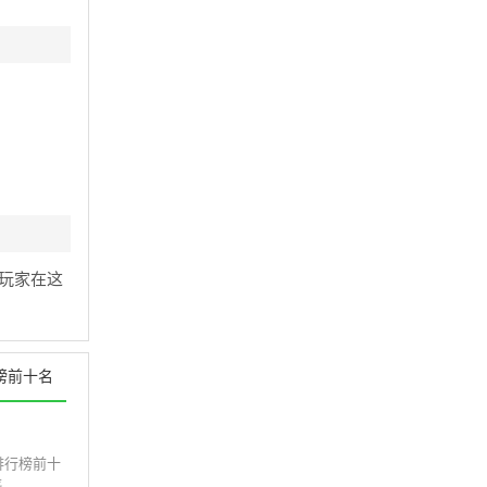
玩家在这
榜前十名
排行榜前十
..