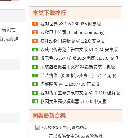
10.00
文
/
正版
券
版
本类下载排行
我的世界 v3.1.5.260925 网易版
，玩家在
边狱巴士公司( Limbus Company)
好玩的游
疯狂动物园最新版 v4.12.0 安卓版
v1.88.1
沙威玛传奇免广告中文版 v1.0.24 安卓版
虚无鱼baspi中文版2024免费 v1.6.0 安卓
服装店模拟器中文2024最新安装手机版
汉化版
兰若情缘（0.05折步步高升） v1.2 无限
v1.39 安卓版
闪耀暖暖 v4.1.1807799 正式版
代金券版
我的孩子生命之泉中文版 v2.0.110 破解版
校园女生高校模拟器 v1.0.0 中文版
同类最新合集
可以攻略女主的rpg冒险游戏