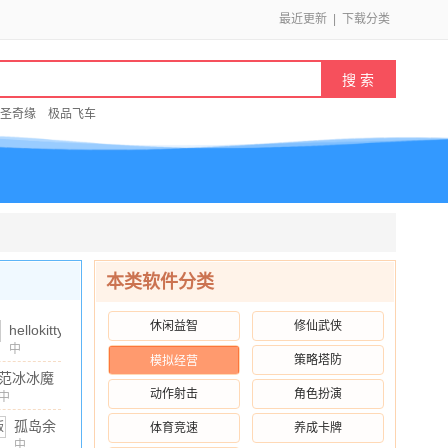
最近更新
|
下载分类
圣奇缘
极品飞车
本类软件分类
休闲益智
修仙武侠
hellokitty
美甲沙
中
策略塔防
模拟经营
文
/
137.01M
/
10.00
龙最新
范冰冰魔
版本
动作射击
角色扮演
范学院无
中
v2025.3.1
文
/
771.6M
/
10.00
限金币版
孤岛余
体育竞速
养成卡牌
安卓版
v1.2.5.4
生遗失
中