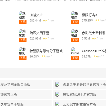
血战突击
极限打击X
582.44M
275.85M
下载
下载
暗区突围手游
赤影战士重制版
521.99M
5.51M
下载
下载
特警队与恐怖分子游戏
CrosshairPr
器
16.58M
18.27M
下载
下载
冰魔范学院无限金币版
孤岛余生遗失的世界官方正版
小镇官方正版
模拟农场16手游官方版
园之星安卓手机版
云和绵羊的故事官方版