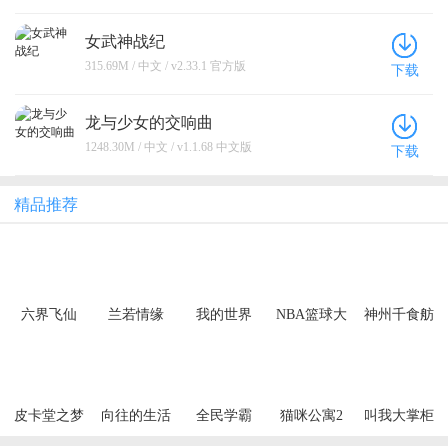
女武神战纪
315.69M / 中文 / v2.33.1 官方版
下载
龙与少女的交响曲
1248.30M / 中文 / v1.1.68 中文版
下载
精品推荐
六界飞仙
兰若情缘
我的世界
NBA篮球大
神州千食舫
（0.1折6480
（0.05折步
师
免费领）
步高升）
（买断券）
皮卡堂之梦
向往的生活
全民学霸
猫咪公寓2
叫我大掌柜
想起源