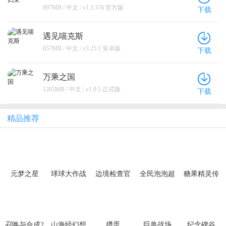
897MB / 中文 / v1.3.376 官方版
下载
遇见喵克斯
657MB / 中文 / v3.25.1 安卓版
下载
万乘之国
1203MB / 中文 / v1.0.5 正式版
下载
精品推荐
元梦之星
球球大作战
边境检查官
全民泡泡超
糖果精灵传
人
奇
召唤与合成2
山海经幻想
掼蛋
巨兽战场
纪念碑谷