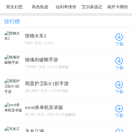
梦）
双生幻想
风色轨迹
仙剑奇侠传
艾尔多战记
揭开卡牌的
（内置1折免
（0.1折千抽
五（1折送
（0.05折）
秘密（内置1
费版）
盛宴）
1500）（买
折）
排行榜
断券）
怪物火车2
96M / 中文 / v1.0.8
下载
镇魂街破晓手游
755MB / 中文 / v1.0.2 最新版
下载
萌蛋护卫队0.1折手游
465.28M / 中文 / v1.0 红包版
下载
excel杀单机安卓版
68.7M / 中文 / vM22.05.28 破解版
下载
无名江湖