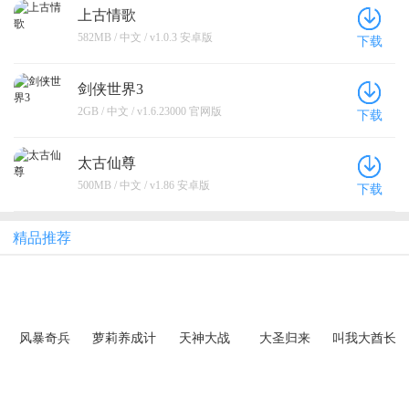
上古情歌
582MB / 中文 / v1.0.3 安卓版
下载
剑侠世界3
2GB / 中文 / v1.6.23000 官网版
下载
太古仙尊
500MB / 中文 / v1.86 安卓版
下载
精品推荐
风暴奇兵
萝莉养成计
天神大战
大圣归来
叫我大酋长
（0.1折魔兽
划（爆抽福
（0.1折口袋
（0.1折山海
（0.1折版）
集结）
利特权版）
精灵大作
有兽）
战）（宝可