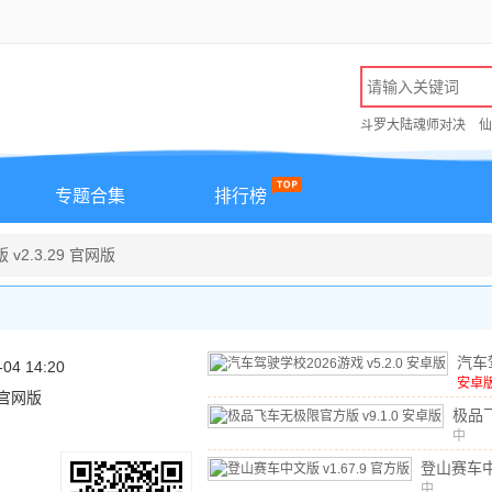
斗罗大陆魂师对决
仙
专题合集
排行榜
v2.3.29 官网版
汽车
-04 14:20
202
安卓
9 官网版
文
/
1
v5.
极品
版
限官
中
文
/
1
v9.
登山赛车
中
v1.67.9