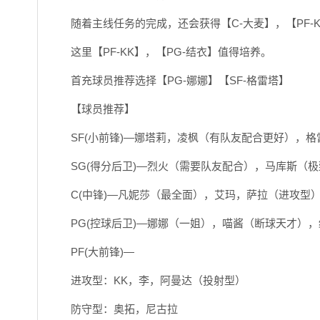
随着主线任务的完成，还会获得【C-大麦】，【PF-K
这里【PF-KK】，【PG-结衣】值得培养。
首充球员推荐选择【PG-娜娜】【SF-格雷塔】
【球员推荐】
SF(小前锋)—娜塔莉，凌枫（有队友配合更好），格
SG(得分后卫)—烈火（需要队友配合），马库斯（
C(中锋)—凡妮莎（最全面），艾玛，萨拉（进攻型
PG(控球后卫)—娜娜（一姐），喵酱（断球天才）
PF(大前锋)—
进攻型：KK，李，阿曼达（投射型）
防守型：奥拓，尼古拉