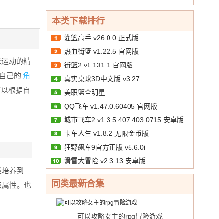
本类下载排行
灌篮高手 v26.0.0 正式版
热血街篮 v1.22.5 官网版
球运动的精
街篮2 v1.131.1 官网版
自己的
角
真实桌球3D中文版 v3.27
可以根据自
美职篮全明星
QQ飞车 v1.47.0.60405 官网版
城市飞车2 v1.3.5.407.403.0715 安卓版
卡车人生 v1.8.2 无限金币版
狂野飙车9官方正版 v5.6.0i
滑雪大冒险 v2.3.13 安卓版
级培养到
同类最新合集
点属性。也
可以攻略女主的rpg冒险游戏