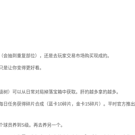
（会抽到重复部位），还是去玩家交易市场购买现成的。
只是让你变得更好看。
级树）可以从日常对局掉落宝箱中获取。肝的越多拿的越多。
日任务获得碎片合成（蓝卡10碎片，金卡15碎片）。平时官方推
个球员养到S级。再去养另一个。