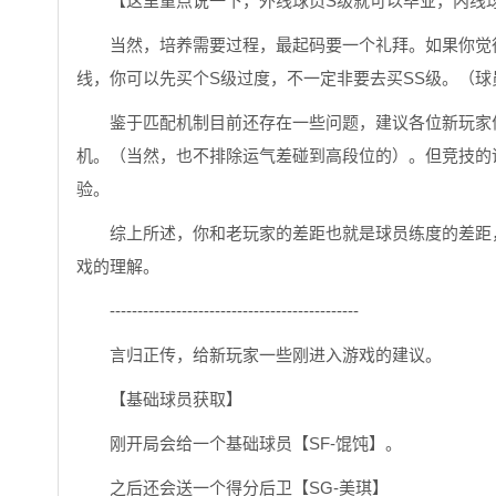
【这里重点说一下，外线球员S级就可以毕业，内线球
当然，培养需要过程，最起码要一个礼拜。如果你觉
线，你可以先买个S级过度，不一定非要去买SS级。（
鉴于匹配机制目前还存在一些问题，建议各位新玩家
机。（当然，也不排除运气差碰到高段位的）。但竞技的
验。
综上所述，你和老玩家的差距也就是球员练度的差距
戏的理解。
---------------------------------------------
言归正传，给新玩家一些刚进入游戏的建议。
【基础球员获取】
刚开局会给一个基础球员【SF-馄饨】。
之后还会送一个得分后卫【SG-美琪】