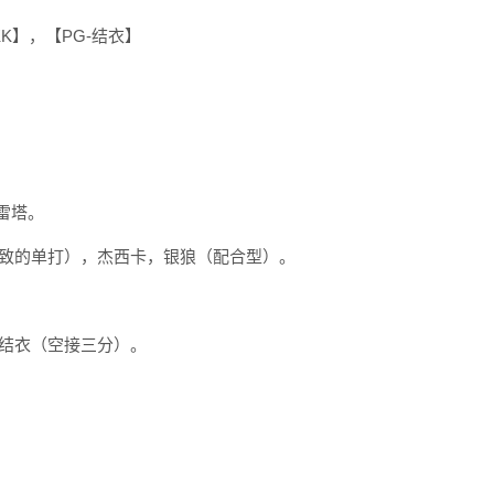
K】，【PG-结衣】
雷塔。
极致的单打），杰西卡，银狼（配合型）。
）
，结衣（空接三分）。