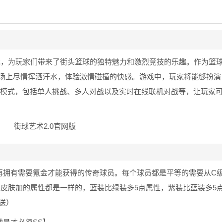
游戏，为玩家们带来了街头篮球的独特魅力和激烈竞技的乐趣。作为篮
场上尽情挥洒汗水，体验激情碰撞的快感。游戏中，玩家将能够扮演
模式，包括单人挑战、多人对战以及实时在线联机对战等，让玩家
，不再拥有需要氪金才能获得的传奇球员。每个球员都是平等的需要从C
员皮肤加的属性都是一样的，蓝装比绿装多5点属性，紫装比蓝装多5
送）