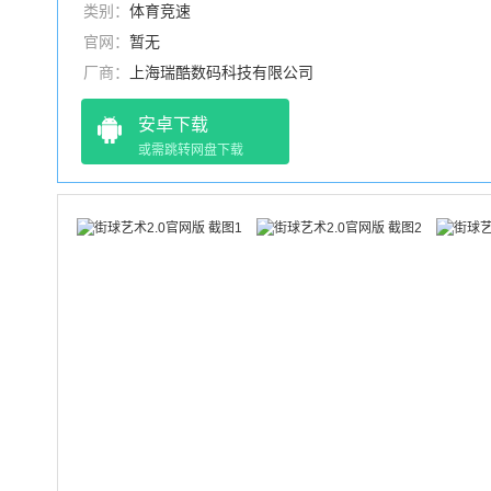
类别：
体育竞速
官网：
暂无
厂商：
上海瑞酷数码科技有限公司
安卓下载
或需跳转网盘下载