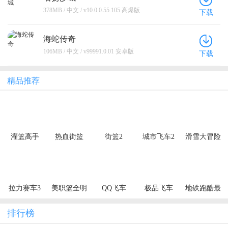
378MB / 中文 / v10.0.0.55.105 高爆版
下载
海蛇传奇
106MB / 中文 / v99991.0.01 安卓版
下载
精品推荐
灌篮高手
热血街篮
街篮2
城市飞车2
滑雪大冒险
拉力赛车3
美职篮全明
QQ飞车
极品飞车
地铁跑酷最
星
新版2024
排行榜