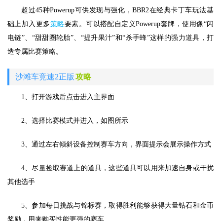
超过45种Powerup可供发现与强化，BBR2在经典卡丁车玩法基
础上加入更多
策略
要素。可以搭配自定义Powerup套牌，使用像“闪
电链”、“甜甜圈轮胎”、“提升果汁”和“杀手蜂”这样的强力道具，打
造专属比赛策略。
沙滩车竞速2正版
攻略
1、打开游戏后点击进入主界面
2、选择比赛模式并进入，如图所示
3、通过左右倾斜设备控制赛车方向，界面提示会展示操作方式
4、尽量捡取赛道上的道具，这些道具可以用来加速自身或干扰
其他选手
5、参加每日挑战与锦标赛，取得胜利能够获得大量钻石和金币
奖励，用来购买性能更强的赛车