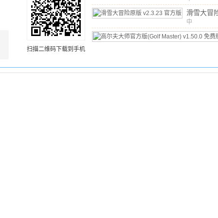
文
/
125.0
滑雪大冒
中
v2.3.23
文
/
175.6
扫描二维码下载到手机