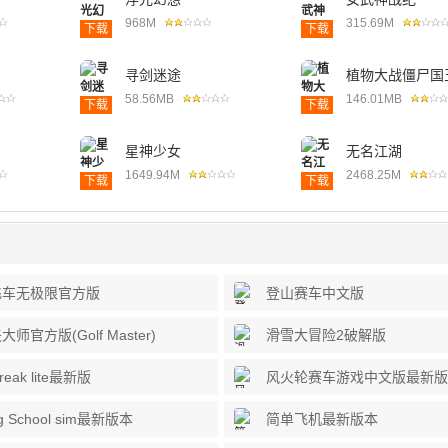
968M
315.69M
下载
下载
寻剑迷途
植物大战僵尸国
园
58.56MB
146.01MB
下载
下载
星神少女
无名江湖
1649.94M
2468.25M
下载
下载
飞车无极限官方版
登山赛车中文版
师官方版(Golf Master)
滑雪大冒险2破解版
break lite最新版
风火轮赛车游戏中文版最新版(
Off)
ng School sim最新版本
简单飞机最新版本