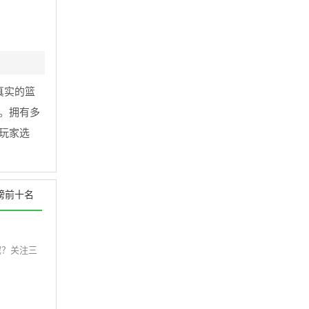
真实的篮
。拥有多
玩家选
榜前十名
呢？关注三