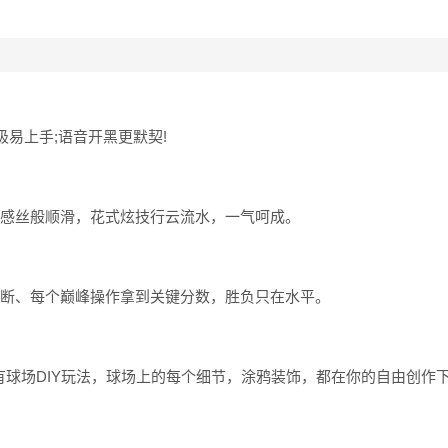
易上手;语音开黑更默契!
手感丝般顺滑，花式炫技行云流水，一气呵成。
判断、每个巅峰操作拿到关键分数，胜负只在水平。
有球场DIY玩法，球场上的每个细节，涂鸦装饰，都在你的自由创作