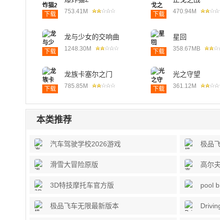
753.41M
470.94M
下载
下载
龙与少女的交响曲
星回
1248.30M
358.67MB
下载
下载
龙族卡塞尔之门
光之守望
785.85M
361.12M
下载
下载
本类推荐
汽车驾驶学校2026游戏
极品
滑雪大冒险原版
高尔夫大
3D特技摩托车官方版
pool 
极品飞车无限最新版本
Drivi