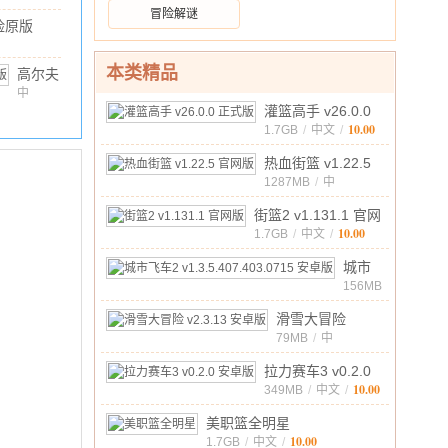
3M
/
10.00
冒险解谜
险原版
 官方版
1M
/
10.00
本类精品
高尔夫
大师官
中
文
/
79.8M
/
10.00
灌篮高手 v26.0.0
方版
10.00
正式版
1.7GB
/
中文
/
(Golf
Master)
v1.50.0
热血街篮 v1.22.5
免费
官网版
1287MB
/
中
版
10.00
文
/
街篮2 v1.131.1 官网
10.00
版
1.7GB
/
中文
/
城市
飞车2
156MB
/
中
v1.3.5.407.403.
10.00
滑雪大冒险
文
/
安卓
v2.3.13 安卓版
79MB
/
中
版
10.00
文
/
拉力赛车3 v0.2.0
10.00
安卓版
349MB
/
中文
/
美职篮全明星
10.00
1.7GB
/
中文
/