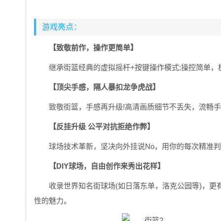
游戏亮点：
【致敬前作，操作更简单】
继承街篮经典的虚拟摇杆+按键操作模式;操控简单，极
【顶尖手感，隔人暴扣龙争虎战】
致敬街篮，手感再升级!高清画质细节不丢失，流畅
【反挂升级 公平对抗拒绝作弊】
球场技术革新，坚决向外挂说No，用你的每次精准
【DIY球场，自由创作来秀出花样】
收录世界知名街球场(如日落东单，洛克公园等)，更
性的魅力。