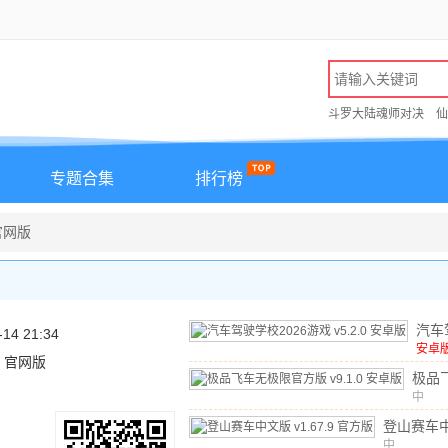
斗罗大陆魂师对决
仙
专题合集
排行榜
 官网版
汽车
-14 21:34
202
安卓
.1 官网版
文
/
1
v5.
极品
版
限官
中
文
/
1
v9.
登山赛车
中
v1.67.9