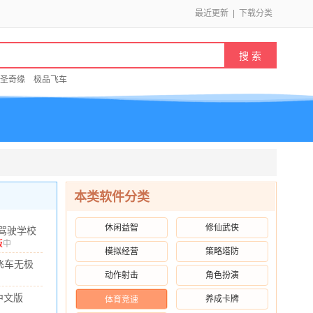
最近更新
|
下载分类
圣奇缘
极品飞车
本类软件分类
休闲益智
修仙武侠
驾驶学校
6游戏
版
中
模拟经营
策略塔防
.69G
/
10.00
2.0 安卓
飞车无极
动作射击
角色扮演
方版
40.07M
/
10.00
1.0 安卓版
中文版
养成卡牌
体育竞速
 官方版