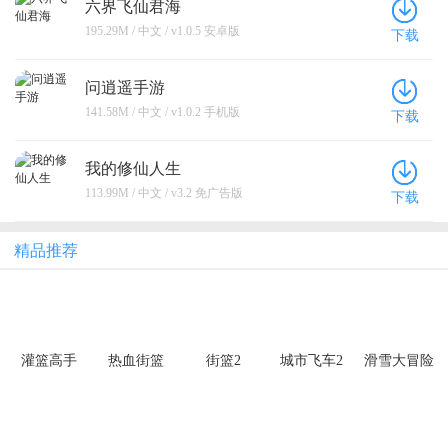
六界飞仙君海
195.29M / 中文 / v1.0.5 安卓版
下载
问逍遥手游
141.58M / 中文 / v1.0.2 手机版
下载
我的修仙人生
113.99M / 中文 / v3.2 免广告版
下载
精品推荐
灌篮高手
热血街篮
街篮2
城市飞车2
滑雪大冒险