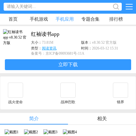
首页
手机游戏
手机应用
专题合集
排行榜
红袖读书app
大小：
73.81M
版本：
v8.30.52 官方版
类型：
阅读资讯
时间：
2026-03-12 15:31
备案号：京ICP备09093681号-11A
立即下载
战火使命
战神烈歌
镜界
简介
相关