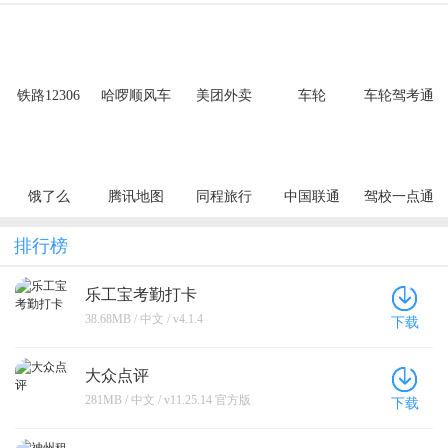
铁路12306
哈啰顺风车
美团外卖
车轮
车轮驾考通
饿了么
腾讯地图
同程旅行
中国联通
驾校一点通
排行榜
乐工宝考勤打卡
38.68MB / 中文 / v4.1.4
下载
大众点评
281MB / 中文 / v11.25.14 官方版
下载