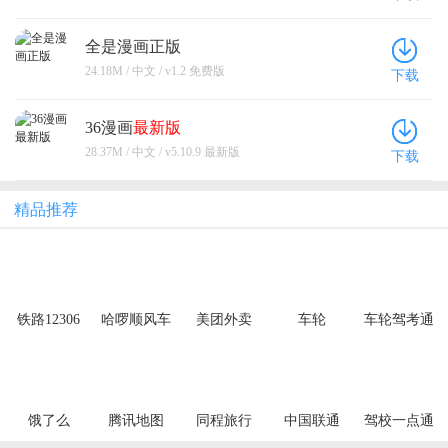
全是漫画正版
24.18M / 中文 / v1.2 免费版
下载
36漫画
最新版
28.37M / 中文 / v5.10.9 最新版
下载
精品推荐
铁路12306
哈啰顺风车
美团外卖
车轮
车轮驾考通
饿了么
腾讯地图
同程旅行
中国联通
驾校一点通