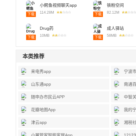
小鳄鱼视频聊天app
铁粉空间
114.28M
82.12M
下载
下载
Drug药
成人驿站
10MB
58MB
下载
下载
本类推荐
来电秀app
宁波市
山东通app
南通百
随申办市民云APP
中智关
花瓣地图App
我的宁
津云app
湘税社
小翼管家智能家居App
1212