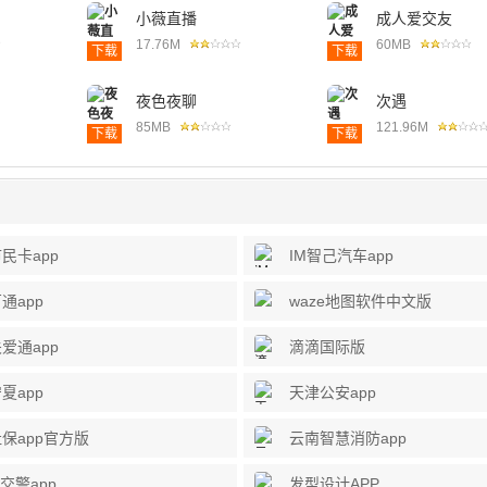
小薇直播
成人爱交友
17.76M
60MB
下载
下载
夜色夜聊
次遇
85MB
121.96M
下载
下载
民卡app
IM智己汽车app
通app
waze地图软件中文版
爱通app
滴滴国际版
夏app
天津公安app
保app官方版
云南智慧消防app
3交警app
发型设计APP