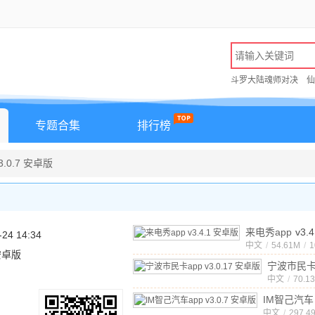
斗罗大陆魂师对决
仙
专题合集
排行榜
.0.7 安卓版
来电秀app
v3.
-24 14:34
版
中文
/
54.61M
/
1
 安卓版
宁波市民
app
中文
v3.0
/
70.1
IM智己汽车
app
中文
v3.0.
/
297.4