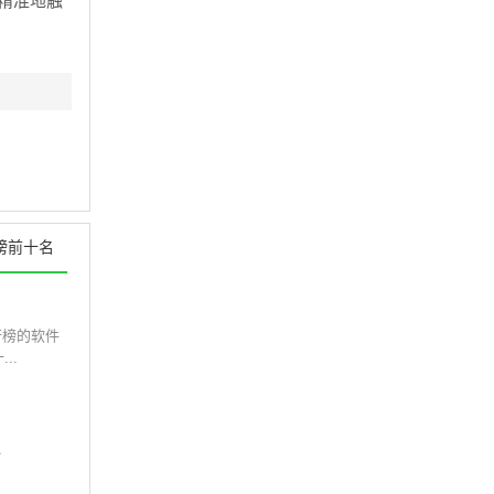
精准地触
榜前十名
行榜的软件
..