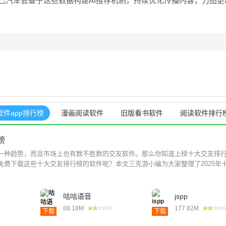
己汽车会基于这些数据构建AI推荐机制，持续优化传播内容，力图更
件app排行榜
漫画阅读软件
旧版看书软件
阅读软件排行
榜
一种趋势，而且市场上也有数不胜数的交友软件。那么你知道上榜十大交友排
费下载这些十大交友排行榜的软件呢？本文三克游小编为大家整理了2025年十.
咕咕语音
jspp
88.18M
177.82M
下载
下载