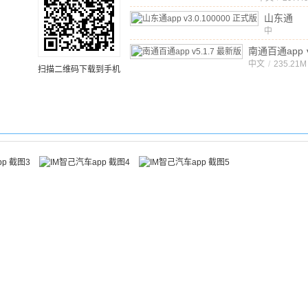
山东通
app
中
v3.0
文
/
570.1
正式版
南通百通app
新版
中文
/
235.21M
扫描二维码下载到手机