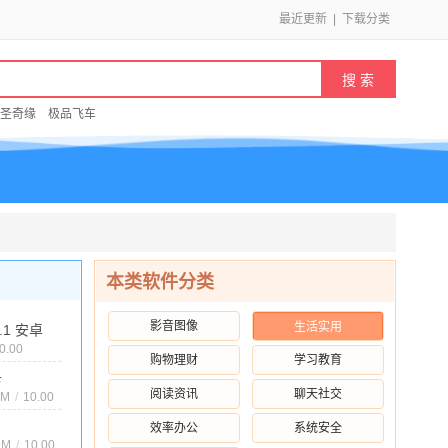
最近更新
|
下载分类
圣奇缘
极品飞车
本类软件分类
影音图像
生活实用
4.1 安卓
0.00
购物理财
学习教育
卡
阅读资讯
聊天社交
.17 安卓版
3M
/
10.00
效率办公
系统安全
7 安卓版
9M
/
10.00