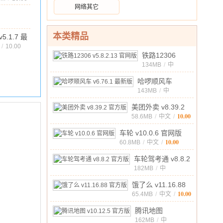
网络其它
.100000
2M
/
10.00
本类精品
v5.1.7 最
/
10.00
铁路12306
v5.8.2.13 官网
134MB
/
中
10.00
文
/
版
哈啰顺风车
v6.76.1 最新版
143MB
/
中
10.00
文
/
美团外卖 v8.39.2
10.00
官方版
58.6MB
/
中文
/
车轮 v10.0.6 官网版
10.00
60.8MB
/
中文
/
车轮驾考通 v8.8.2
官方版
182MB
/
中
10.00
文
/
饿了么 v11.16.88
10.00
官方版
65.4MB
/
中文
/
腾讯地图
v10.12.5 官方版
162MB
/
中