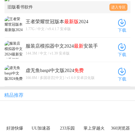
旧版看书软件
进入专区
王者荣耀世冠版本
最新版
2024
1.77G / 中文 / v9.4.1.7 安卓版
下载
服装店模拟器中文2024
最新
安装手
机版
144.3M / 中文 / v1.39 安卓版
下载
虚无鱼baspi中文版2024
免费
166.8M / 多国语言[中文] / v1.6.0 安卓汉化版
下载
精品推荐
好游快爆
UU加速器
233乐园
掌上穿越火
360浏览器
线