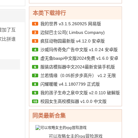
10.00
文
/
正版
券
版
本类下载排行
我的世界 v3.1.5.260925 网易版
增加了互
边狱巴士公司( Limbus Company)
家比拼谁
疯狂动物园最新版 v4.12.0 安卓版
v1.88.1
沙威玛传奇免广告中文版 v1.0.24 安卓版
虚无鱼baspi中文版2024免费 v1.6.0 安卓
服装店模拟器中文2024最新安装手机版
汉化版
兰若情缘（0.05折步步高升） v1.2 无限
v1.39 安卓版
闪耀暖暖 v4.1.1807799 正式版
代金券版
我的孩子生命之泉中文版 v2.0.110 破解版
校园女生高校模拟器 v1.0.0 中文版
同类最新合集
可以攻略女主的rpg冒险游戏