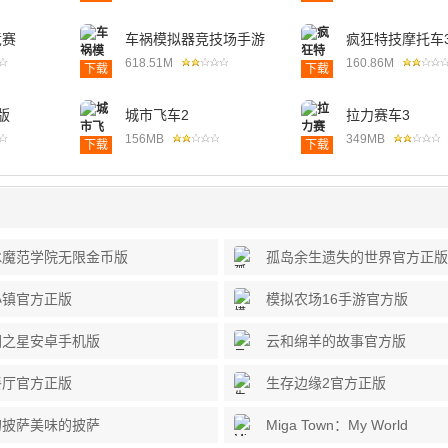
竞赛
车祸模拟器竞技场手游
疯狂特技摩托车
版
版
618.51M
160.86M
下载
下载
版
城市飞车2
拉力赛车3
156MB
349MB
下载
下载
冰魔范学院无限金币版
孤岛余生遗失的世界官方正版
小镇官方正版
模拟农场16手游官方版
园之星安卓手机版
云和绵羊的故事官方版
餐厅官方正版
生存边缘2官方正版
的披萨美味的披萨
Miga Town：My World