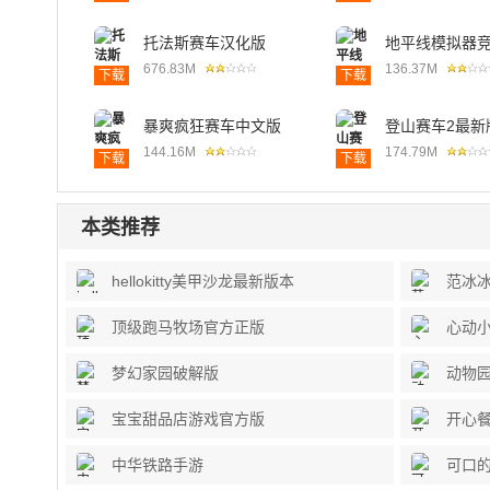
托法斯赛车汉化版
地平线模拟器
2021
676.83M
136.37M
下载
下载
暴爽疯狂赛车中文版
登山赛车2最新
144.16M
174.79M
下载
下载
本类推荐
hellokitty美甲沙龙最新版本
范冰
顶级跑马牧场官方正版
心动
梦幻家园破解版
动物
宝宝甜品店游戏官方版
开心
中华铁路手游
可口