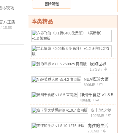
破解版
文
/
455.63M
/
10.00
冒险解谜
的世界
跑马牧场
官方正
正版
版
.87M
/
10.00
6.3 安卓版
本类精品
官方正版
v1.7.700
 官网版
/
10.00
最新版
六
界
175MB
/
中
飞
10.00
文
兰
/
仙
若
20MB
/
（0.1
中
情
折
10.00
我的世界
文
/
缘
6480
v3.1.5.260925
1.7GB
/
中
（0.05
10.00
文
/
免
网易版
折
NBA篮球大师
费
步
v5.4.2 官网版
690MB
/
中
领）
10.00
文
/
步
（买
神州千食舫 v1.8.5
高
断
官网版
406MB
/
中
升）
券）
10.00
文
/
v1.2
皮卡堂之梦
v1.3
无
想起源
1025MB
/
中
破
限
10.00
文
/
v1.0.7 官网
解
向往的生活
代
版
版
v1.8.10.1275
231MB
/
中
金