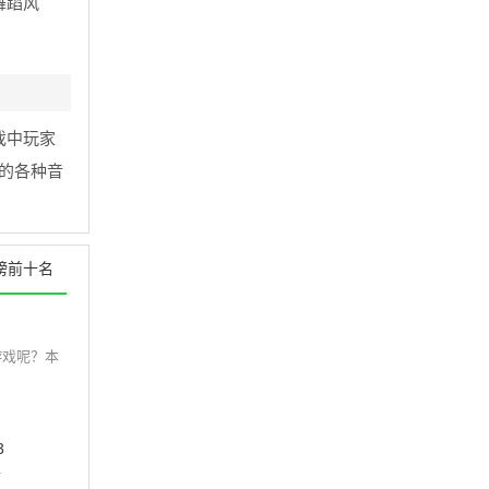
舞蹈风
戏中玩家
的各种音
榜前十名
游戏呢？本
3