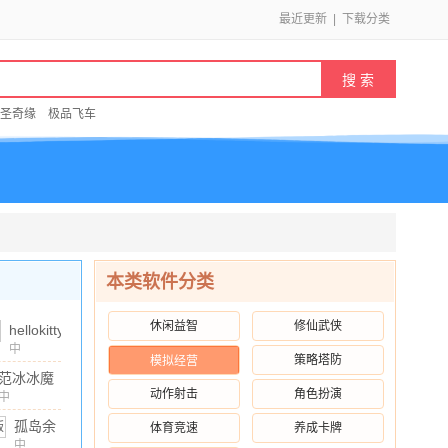
最近更新
|
下载分类
圣奇缘
极品飞车
本类软件分类
休闲益智
修仙武侠
hellokitty
美甲沙
中
策略塔防
模拟经营
文
/
137.01M
/
10.00
龙最新
范冰冰魔
版本
动作射击
角色扮演
范学院无
中
v2025.3.1
文
/
771.6M
/
10.00
限金币版
孤岛余
体育竞速
养成卡牌
安卓版
v1.2.5.4
生遗失
中