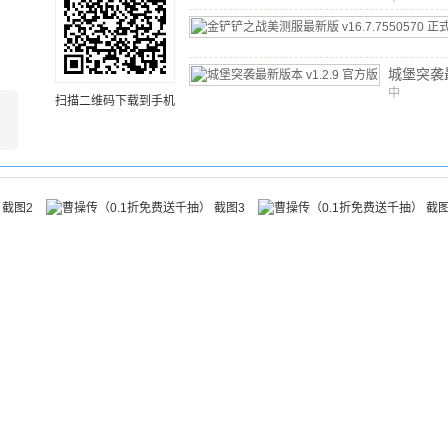
文
/
641.1
城堡突袭
中
v1.2.9
扫描二维码下载到手机
文
/
135.7