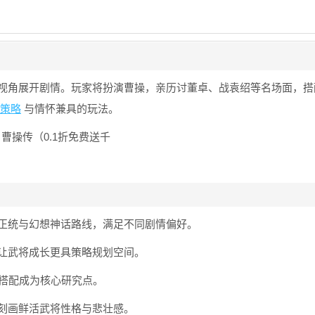
视角展开剧情。玩家将扮演曹操，亲历讨董卓、战袁绍等名场面，搭
策略
与情怀兼具的玩法。
正统与幻想神话路线，满足不同剧情偏好。
让武将成长更具策略规划空间。
备搭配成为核心研究点。
刻画鲜活武将性格与悲壮感。