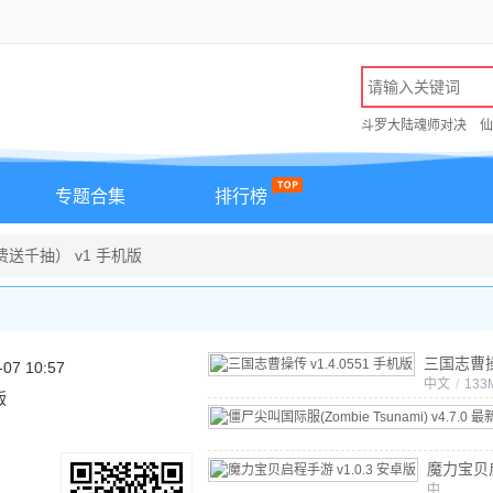
斗罗大陆魂师对决
仙
专题合集
排行榜
费送千抽） v1 手机版
三国志曹
-07 10:57
中文
v1.4.0
/
133
版
魔力宝贝
中
v1.0.3