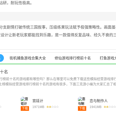
钻研，耐玩性极高。
分支剧情打破传统三国叙事，压级练果玩法赋予极强策略性。画面虽
度设计让新老玩家都能找到乐趣，是一款值得反复品味、经久不衰的
名
街机捕鱼游戏合集大全
修仙游戏排行榜前十名
打鱼游戏
十名
戏排行榜前十名的游戏都有哪些吗？那么在哪里可以免费下载这些模拟经营游戏排
上榜模拟经营游戏排行榜前十名的游戏有很多，下面三克游小编为大家汇总了相.
宫廷计
恋与制作人
1971MB
1941MB
下载
下载