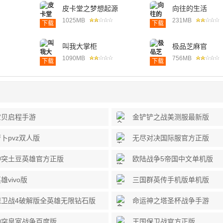
皮卡堂之梦想起源
向往的生活
1025MB
231MB
下载
下载
叫我大掌柜
极品芝麻官
1090MB
756MB
下载
下载
宝贝启程手游
金铲铲之战美测服最新版
卜pvz双人版
无尽对决国际服官方正版
冲突土豆英雄官方正版
欧陆战争5帝国中文单机版
雄vivo版
三国群英传手机版单机版
保卫战4破解版全英雄无限钻石版
命运神之塔圣杯战争手游
冲突皇室战争百度版
王国保卫战官方正版