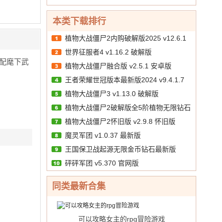
境突
中
v1.1
折免费
版
羽）
围）
10.00
文
/
bt版
送千
v1.3
本类下载排行
v1.1
抽）
GM
破解
v1 手
植物大战僵尸2内购破解版2025 v12.6.1
版
版
机版
世界征服者4 v1.16.2 破解版
破解版
配麾下武
植物大战僵尸融合版 v2.5.1 安卓版
王者荣耀世冠版本最新版2024 v9.4.1.7
植物大战僵尸3 v1.13.0 破解版
安卓版
植物大战僵尸2破解版全5阶植物无限钻石
植物大战僵尸2怀旧版 v2.9.8 怀旧版
v12.6.1 官方版
魔灵军团 v1.0.37 最新版
王国保卫战起源无限金币钻石最新版
砰砰军团 v5.370 官网版
v6.2.00 破解版
同类最新合集
可以攻略女主的rpg冒险游戏