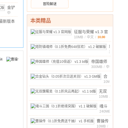
(Zombie
1M
/
10.00
冒险解谜
金铲
Tsunami)
v4.7.0
铲之
中
最新
文
/
90.18M
/
10.00
战美
版
本类精品
最新版本
测服
 官方版
最新
2M
/
10.00
征服与荣耀 v1.3 官
版
10.00
网版
10MB
/
中文
/
v16.7.7550570
塔
正式
防
338MB
/
版
中
镇
10.00
帝国雄师
文
/
魂
（充值10
300MB
/
中
师
10.00
文
/
倍返）
（0.1
合
v1.3 bt版
折
金
10MB
/
中
免
钻
10.00
无双
文
/
费
头
魏蜀
10MB
/
648
（0.05
中
吴
狂
折
10.00
文
魂斗
/
（0.1
欢）
次
三国
240MB
/
折风
v1.2
中
日
（0.1
云再
10.00
曹操传
文
/
破
送
折绝
起）
（0.1
10MB
/
解
关