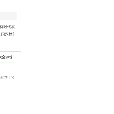
有时代痕
三国题材佳
大全游戏
行榜前十名
..