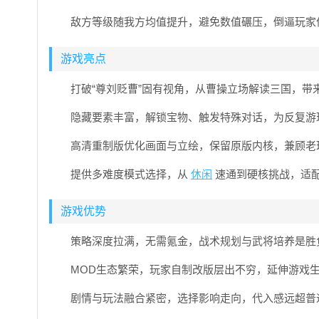
敌方等级随我方均值提升，避免数值碾压，倒逼玩家
游戏亮点
打破“尊刘贬曹”固有视角，从曹操立场解读三国，带
隐藏要素丰富，解锁宝物、触发特殊对话，为反复游
高清重制版优化画面与立绘，保留原版内核，兼顾老
提供多难度模式选择，从
休闲
速通到硬核挑战，适
游戏优势
策略深度拉满，无需氪金，战术规划与武将培养是胜
MOD生态繁荣，玩家自制改版层出不穷，延伸游戏
剧情与玩法融合紧密，选择影响走向，代入感远超普