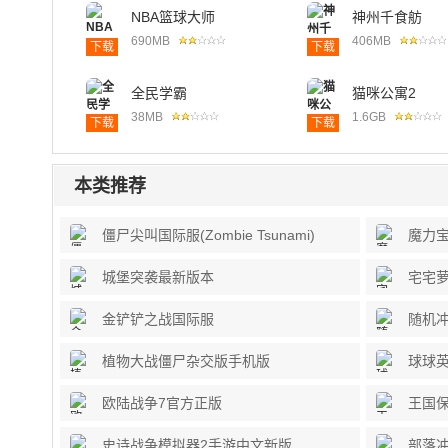
NBA篮球大师
神州千食舫
690MB
406MB
下载
下载
全民学霸
猫咪公寓2
38MB
1.6GB
下载
下载
本类推荐
僵尸尖叫国际服(Zombie Tsunami)
魔力
城堡突袭最新版本
宅宅萝
金铲铲之战国际服
随机
植物大战僵尸杂交版手机版
球球英
欧陆战争7官方正版
王国
史诗战争模拟器2手游中文新版
部落