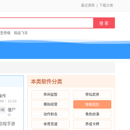
最近更新
|
下载分类
圣奇缘
极品飞车
本类软件分类
休闲益智
修仙武侠
操传
551 手机版
MB
/
10.00
模拟经营
策略塔防
僵尸
动作射击
角色扮演
尖叫
中
文
/
105.35M
/
10.00
国际
启程手游
体育竞速
养成卡牌
服
 安卓版