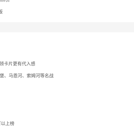
将领卡片更有代入感
能堡、马恩河、索姆河等名战
可以上榜