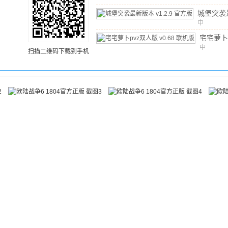
城堡突袭
中
v1.2.9
文
/
135.7
宅宅萝卜
版
中
v0.6
扫描二维码下载到手机
文
/
111.