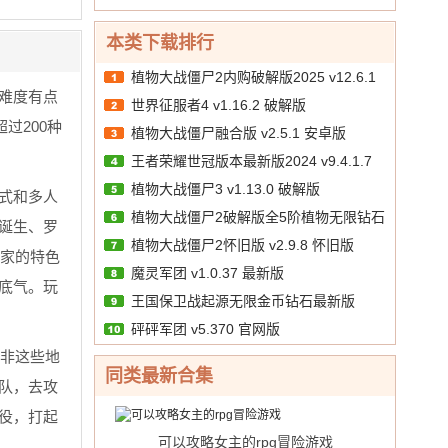
境突
中
v1.1
折免费
版
羽）
围）
10.00
文
/
bt版
送千
v1.3
本类下载排行
v1.1
抽）
GM
破解
v1 手
植物大战僵尸2内购破解版2025 v12.6.1
版
版
机版
难度有点
世界征服者4 v1.16.2 破解版
破解版
过200种
植物大战僵尸融合版 v2.5.1 安卓版
。
王者荣耀世冠版本最新版2024 v9.4.1.7
植物大战僵尸3 v1.13.0 破解版
安卓版
模式和多人
植物大战僵尸2破解版全5阶植物无限钻石
诞生、罗
植物大战僵尸2怀旧版 v2.9.8 怀旧版
v12.6.1 官方版
国家的特色
魔灵军团 v1.0.37 最新版
底气。玩
王国保卫战起源无限金币钻石最新版
砰砰军团 v5.370 官网版
v6.2.00 破解版
北非这些地
同类最新合集
队，去攻
役，打起
可以攻略女主的rpg冒险游戏