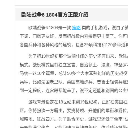
欧陆战争6 1804官方正版介绍
欧陆战争6 1804是一款
策略
类的手机游戏，说白了
下调，门槛更友好，反而把战役内容搞得更丰富了。你可以
各国兵种和各种风格的建筑，包含39项科技和120多种
为了把19世纪初那个波澜壮阔的历史还原出来，欧陆
模式。战役模式里有独立宣言、自治领土、法鹰、神圣罗
马统一这10个篇章，总计90多个大家耳熟能详的历史战
兵种，比如法国老卫队、英国高地步兵、普鲁士轻骑兵这
到一定程度，连宫殿都能盖了，说不定还能和别国的公主
游戏背景设定在18世纪末到19世纪初，正好在美国
区。你将扮演一方霸主，要挑将领、升他们的军衔和爵位
城略地、征战四方。为了贴合历史，游戏里还做了像南北
来既能满足热血，又能回味那段铁血年代，体验感还挺带