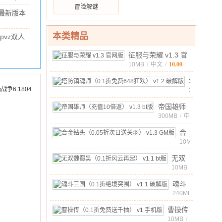
最新
文
/
90.18M
/
10.00
冒险解谜
战美
版
最新版本
测服
 官方版
最新
2M
/
10.00
本类精品
pvz双人
版
8 联机版
v16.7.7550570
99M
/
10.00
征服与荣耀 v1.3 官
正式
10.00
网版
10MB
/
中文
/
版
塔
防
338MB
/
中
镇
10.00
帝国雄师
文
/
魂
（充值10
300MB
/
中
师
10.00
文
/
倍返）
（0.1
合
v1.3 bt版
折
金
10MB
/
中
免
钻
10.00
无双
文
/
费
头
魏蜀
10MB
/
648
（0.05
中
吴
狂
折
10.00
文
魂斗
/
（0.1
欢）
次
三国
240MB
/
折风
v1.2
中
日
（0.1
云再
10.00
曹操传
文
/
破
送
折绝
起）
（0.1
10MB
/
解
关