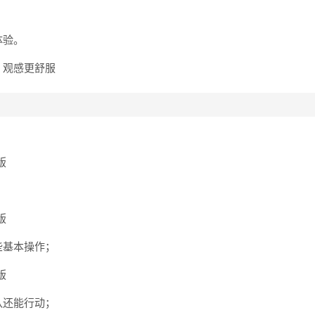
体验。
，观感更舒服
些基本操作；
队还能行动；