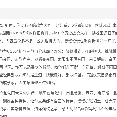
就是那种要你动脑子的战争大作。比起系列之前的几部，欧陆6玩起来
翻看160个将领的详细资料，挑90个历史战役来打，游戏里还画了超
道具，内容量说多不多，说大也挺大的，想慢慢玩也够你折腾好一阵子
战争6 1804把欧洲战事分成四个部分：战役模式、征服模式、挑战
马帝国、东欧霸主、奥斯曼帝国、太阳永不落帝国、南美解放、帝国
役可以玩。你可以选喜欢的将领，给他们升军衔、拿爵位，解锁不同
些经典部队。练兵是王道，技能练好、部队练强，打起仗来自然更有
结成亲家，人生巅峰也不过如此。
独立和法国大革命之后，地图覆盖欧洲、南北美洲、西亚、俄罗斯、
，训练各种兵种，让每支兵都有自己的特色，慢慢扩张领土，壮大军
战争、奥斯曼衰落、海洋强权之争、意大利半岛崛起等好几个经典战
劲的。