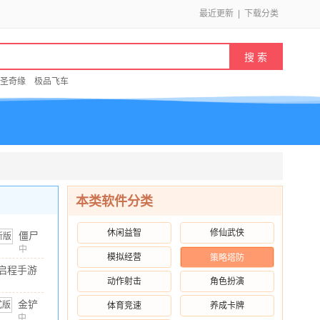
最近更新
|
下载分类
圣奇缘
极品飞车
本类软件分类
休闲益智
修仙武侠
僵尸
尖叫
中
模拟经营
策略塔防
文
/
105.35M
/
10.00
国际
启程手游
服
动作射击
角色扮演
 安卓版
(Zombie
1M
/
10.00
金铲
体育竞速
养成卡牌
Tsunami)
v4.7.0
铲之
中