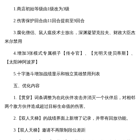
1.商店初始等级由1级改为3级
2.伤害保护回合由11回合提前至9回合
3.腐化僧侣、鼠人瘟疫术士放出，深渊凝望克拉夫、财政大臣杰
米尔禁用
4.增加3张模式专属棋子【传令官】、【光明天使贝蒂斯】、
【太阳神阿波罗】
5.十字激斗增加战绩显示和独立英雄禁用列表
五、优化内容
1.【贯穿】词条调整为在此伙伴攻击并消灭一个伙伴后，对相邻
两个敌方伙伴造成超过目标生命值的伤害。
2.【双人天梯】的战绩界面上新增了记录，并带有回放功能。
3【双人天梯】邀请不再限制段位差距