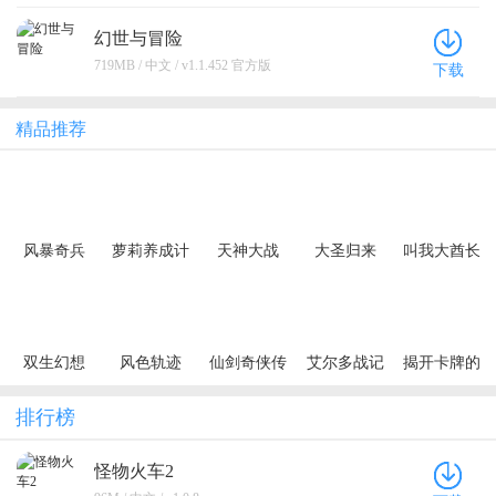
幻世与冒险
719MB / 中文 / v1.1.452 官方版
下载
精品推荐
风暴奇兵
萝莉养成计
天神大战
大圣归来
叫我大酋长
（0.1折魔兽
划（爆抽福
（0.1折口袋
（0.1折山海
（0.1折版）
集结）
利特权版）
精灵大作
有兽）
战）（宝可
梦）
双生幻想
风色轨迹
仙剑奇侠传
艾尔多战记
揭开卡牌的
（内置1折免
（0.1折千抽
五（1折送
（0.05折）
秘密（内置1
费版）
盛宴）
1500）（买
折）
排行榜
断券）
怪物火车2