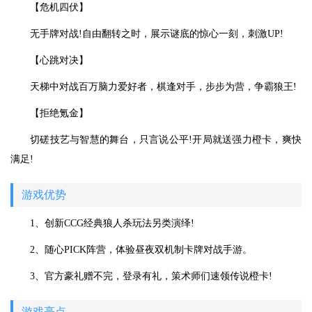
【危机四伏】
无手牌对战!自由翻转之时，展示谜底的惊心一刻，刺激UP!
【心跳对决】
天梯中对战百万脑力爱好者，棋逢对手，步步为营，争霸狼王!
【拒绝氪金】
切磋技艺与智慧的舞台，只言说公平!开局就送强力橙卡，爽快
满足!
游戏优势
1、创新CCG经典狼人杀玩法另类演绎!
2、随心PICK阵营，体验昼夜双机制卡牌对战手游。
3、官方豪礼赠不完，登录有礼，策术师们速领传说橙卡!
游戏亮点