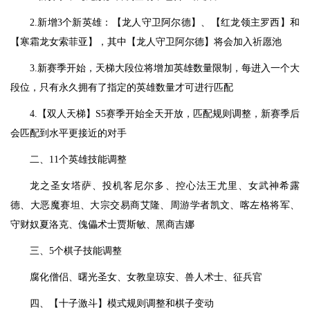
2.新增3个新英雄：【龙人守卫阿尔德】、【红龙领主罗西】和
【寒霜龙女索菲亚】，其中【龙人守卫阿尔德】将会加入祈愿池
3.新赛季开始，天梯大段位将增加英雄数量限制，每进入一个大
段位，只有永久拥有了指定的英雄数量才可进行匹配
4.【双人天梯】S5赛季开始全天开放，匹配规则调整，新赛季后
会匹配到水平更接近的对手
二、11个英雄技能调整
龙之圣女塔萨、投机客尼尔多、控心法王尤里、女武神希露
德、大恶魔赛坦、大宗交易商艾隆、周游学者凯文、喀左格将军、
守财奴夏洛克、傀儡术士贾斯敏、黑商吉娜
三、5个棋子技能调整
腐化僧侣、曙光圣女、女教皇琼安、兽人术士、征兵官
四、【十子激斗】模式规则调整和棋子变动