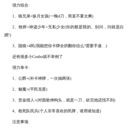
强力组合:
1、狼兄弟+纵月女孩(一晚4刀，简直不要太爽)
2、牧师+神迹少年+无私少女(你的都是我的。别问，问就是白
嫖!)
3、隐狼+4民(我能把你卡牌全拱翻你信么?需要手速…)
还有很多小Conbo就不举例了
强力单卡:
1、公爵+(补卡神牌，一次抽两张)
2、魅魔+(平民克星)
3、赏金猎人+(对面敢伸狗头，就是一刀，砍完他还找不到)
4、敢死队民兵(个人非常喜欢的民牌，谁用谁知道)
注意事项: