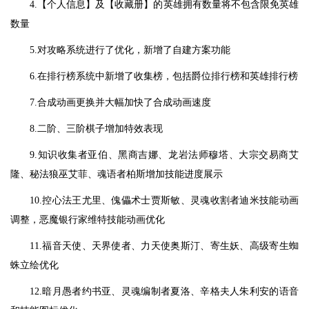
4.【个人信息】及【收藏册】的英雄拥有数量将不包含限免英雄
数量
5.对攻略系统进行了优化，新增了自建方案功能
6.在排行榜系统中新增了收集榜，包括爵位排行榜和英雄排行榜
7.合成动画更换并大幅加快了合成动画速度
8.二阶、三阶棋子增加特效表现
9.知识收集者亚伯、黑商吉娜、龙岩法师穆塔、大宗交易商艾
隆、秘法狼巫艾菲、魂语者柏斯增加技能进度展示
10.控心法王尤里、傀儡术士贾斯敏、灵魂收割者迪米技能动画
调整，恶魔银行家维特技能动画优化
11.福音天使、天界使者、力天使奥斯汀、寄生妖、高级寄生蜘
蛛立绘优化
12.暗月愚者约书亚、灵魂编制者夏洛、辛格夫人朱利安的语音