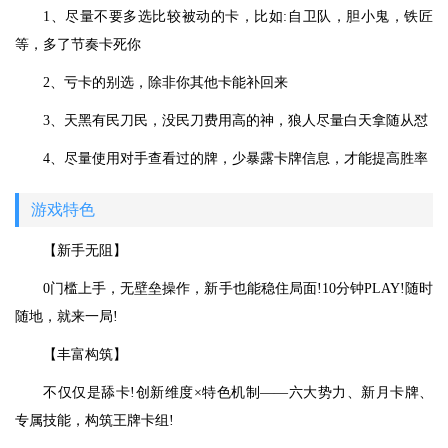
1、尽量不要多选比较被动的卡，比如:自卫队，胆小鬼，铁匠
等，多了节奏卡死你
2、亏卡的别选，除非你其他卡能补回来
3、天黑有民刀民，没民刀费用高的神，狼人尽量白天拿随从怼
4、尽量使用对手查看过的牌，少暴露卡牌信息，才能提高胜率
游戏特色
【新手无阻】
0门槛上手，无壁垒操作，新手也能稳住局面!10分钟PLAY!随时
随地，就来一局!
【丰富构筑】
不仅仅是舔卡!创新维度×特色机制——六大势力、新月卡牌、
专属技能，构筑王牌卡组!