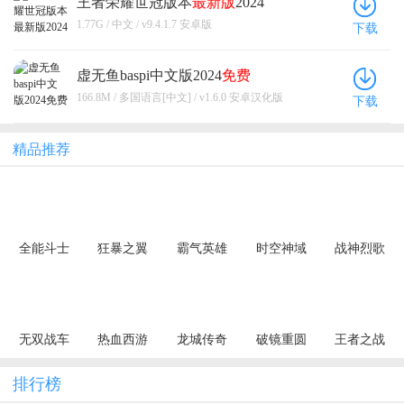
王者荣耀世冠版本
最新版
2024
1.77G / 中文 / v9.4.1.7 安卓版
下载
虚无鱼baspi中文版2024
免费
166.8M / 多国语言[中文] / v1.6.0 安卓汉化版
下载
精品推荐
全能斗士
狂暴之翼
霸气英雄
时空神域
战神烈歌
（荒古神器
（正版首发
（0.1折千元
（0.1折地牢
（杀戮血脉
专属单职）
0.05折）
代金券天天
探险）
专属神器）
送）
无双战车
热血西游
龙城传奇
破镜重圆
王者之战
（狂暴九职
（暗黑悟空
（极速神技
（天天送万
（追梦散人
业）
送648真充）
三职业）
充）
专属）
排行榜