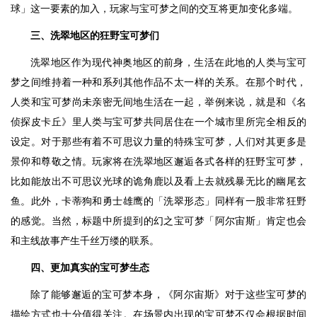
球」这一要素的加入，玩家与宝可梦之间的交互将更加变化多端。
三、洗翠地区的狂野宝可梦们
洗翠地区作为现代神奥地区的前身，生活在此地的人类与宝可
梦之间维持着一种和系列其他作品不太一样的关系。在那个时代，
人类和宝可梦尚未亲密无间地生活在一起，举例来说，就是和《名
侦探皮卡丘》里人类与宝可梦共同居住在一个城市里所完全相反的
设定。对于那些有着不可思议力量的特殊宝可梦，人们对其更多是
景仰和尊敬之情。玩家将在洗翠地区邂逅各式各样的狂野宝可梦，
比如能放出不可思议光球的诡角鹿以及看上去就残暴无比的幽尾玄
鱼。此外，卡蒂狗和勇士雄鹰的「洗翠形态」同样有一股非常狂野
的感觉。当然，标题中所提到的幻之宝可梦「阿尔宙斯」肯定也会
和主线故事产生千丝万缕的联系。
四、更加真实的宝可梦生态
除了能够邂逅的宝可梦本身，《阿尔宙斯》对于这些宝可梦的
描绘方式也十分值得关注。在场景内出现的宝可梦不仅会根据时间