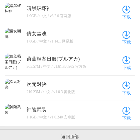
暗黑破坏神
1.9GB / 中文 / v3.2.0 官网版
下载
倩女幽魂
1.8GB / 中文 / v1.14.1 网易版
下载
蔚蓝档案日服(ブルアカ)
205.57M / 中文 / v1.61.376265 官方版
下载
次元对决
210.23M / 中文 / v1.0.3 黄化版
下载
神陵武装
1.1GB / 中文 / v1.0.240 安卓版
下载
返回顶部