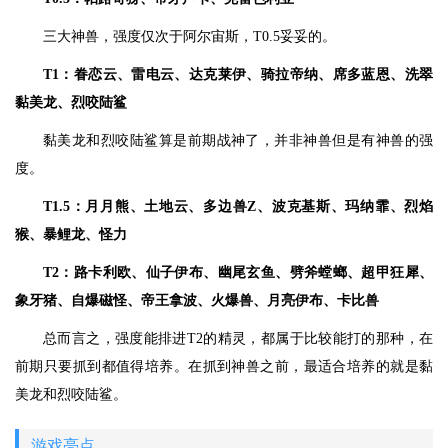
三大神兽，强度仅次于阿尔宙斯，T0.5妥妥的。
T1：眷恋云、雷电云、达克莱伊、骑拉帝纳、席多蓝恩、洗翠
黏美龙、烈咬陆鲨
黏美龙和烈咬陆鲨算是前期战神了，并非神兽但是有神兽的强
度。
T1.5：月月熊、土地云、多边兽Z、波克基斯、玛纳霏、烈焰
猴、暴鲤龙、怪力
T2：路卡利欧、仙子伊布、幽尾玄鱼、劈斧螳螂、超甲狂犀、
象牙猪、自爆磁怪、帝王拿波、火爆兽、月亮伊布、卡比兽
总而言之，强度能排进T2的精灵，都属于比较能打的那种，在
前期只要抓到都值得培养。在抓到神兽之前，最适合培养的就是黏
美龙和烈咬陆鲨。
游戏亮点