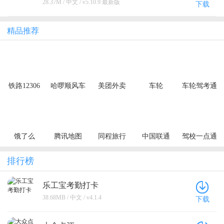
28.37M / 中文 / v5.10.9 最新版
下载
精品推荐
铁路12306
哈啰顺风车
美团外卖
车轮
车轮驾考通
饿了么
腾讯地图
同程旅行
中国联通
驾校一点通
排行榜
乐工宝考勤打卡
38.68MB / 中文 / v4.1.4
下载