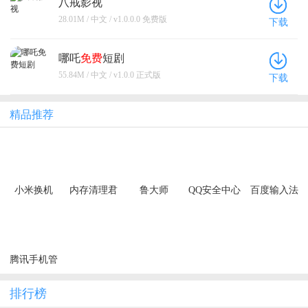
八戒影视
28.01M / 中文 / v1.0.0.0 免费版
下载
哪吒
免费
短剧
55.84M / 中文 / v1.0.0 正式版
下载
精品推荐
小米换机
内存清理君
鲁大师
QQ安全中心
百度输入法
腾讯手机管
家
排行榜