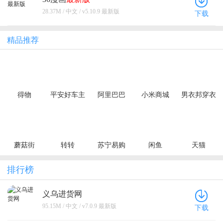
28.37M / 中文 / v5.10.9 最新版
下载
精品推荐
得物
平安好车主
阿里巴巴
小米商城
男衣邦穿衣
搭配
蘑菇街
转转
苏宁易购
闲鱼
天猫
排行榜
义乌进货网
95.15M / 中文 / v7.0.9 最新版
下载