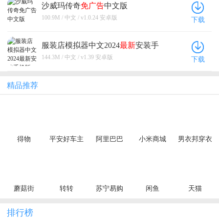
沙威玛传奇
免广告
中文版
100.9M / 中文 / v1.0.24 安卓版
下载
服装店模拟器中文2024
最新
安装手
机版
144.3M / 中文 / v1.39 安卓版
下载
精品推荐
得物
平安好车主
阿里巴巴
小米商城
男衣邦穿衣
搭配
蘑菇街
转转
苏宁易购
闲鱼
天猫
排行榜