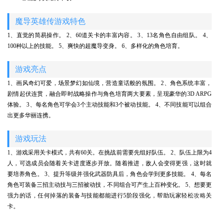
魔导英雄传游戏特色
1、直觉的简易操作。 2、60道关卡的丰富内容。 3、13名角色自由组队。 4、
100种以上的技能。 5、爽快的超魔导变身。 6、多样化的角色培育。
游戏亮点
1、画风奇幻可爱，场景梦幻如仙境，营造童话般的氛围。 2、角色系统丰富，
剧情起伏连贯，融合即时战略操作与角色培育两大要素，呈现豪华的3D ARPG
体验。 3、每名角色可学会3个主动技能和3个被动技能。 4、不同技能可以组合
出更多华丽连携。
游戏玩法
1、游戏采用关卡模式，共有60关。在挑战前需要先组好队伍。 2、队伍上限为4
人，可选成员会随着关卡进度逐步开放。随着推进，敌人会变得更强，这时就
要培养角色。 3、提升等级并强化武器防具后，角色会学到更多技能。 4、每名
角色可装备三招主动技与三招被动技，不同组合可产生上百种变化。 5、想要更
强力的话，任何掉落的装备与技能都能进行5阶段强化，帮助玩家轻松
攻略
关
卡。