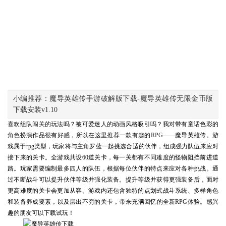
小编推荐：魔导英雄传手游破解版下载-魔导英雄传无限金币版
下载安装v1.10
喜欢组队
闯关
的玩法吗？被可爱迷人的动画风格吸引吗？我对带有童话色彩的
角色
扮演作品很有好感，所以在这里推荐一款有趣的
RPG
——魔导英雄传。游
戏属于rpg类型，玩家将与主角罗蓝一起挑选合适的伙伴，组成强力队伍来应对
接下来的关卡。全游戏共设60道关卡，每一关都有不同难度的怪物阻挡前进道
路。玩家需要编制最多四人的队伍，根据每位伙伴的特点来应对各种挑战。通
过不断战斗可以提升伙伴等级并强化装备。提升等级并获得更强装备后，面对
更高难度的关卡会更加从容。游戏内还包含独特的点划式战斗系统、多样角色
和装备养成要素，以及层出不穷的关卡，带来充满回忆的全新RPG体验。感兴
趣的朋友可以下载试玩！