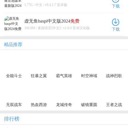
1.77G / 中文 / v9.4.1.7 安卓版
下载
虚无鱼baspi中文版2024
免费
166.8M / 多国语言[中文] / v1.6.0 安卓汉化版
下载
精品推荐
全能斗士
狂暴之翼
霸气英雄
时空神域
战神烈歌
（荒古神器
（正版首发
（0.1折千元
（0.1折地牢
（杀戮血脉
专属单职）
0.05折）
代金券天天
探险）
专属神器）
送）
无双战车
热血西游
龙城传奇
破镜重圆
王者之战
（狂暴九职
（暗黑悟空
（极速神技
（天天送万
（追梦散人
业）
送648真充）
三职业）
充）
专属）
排行榜