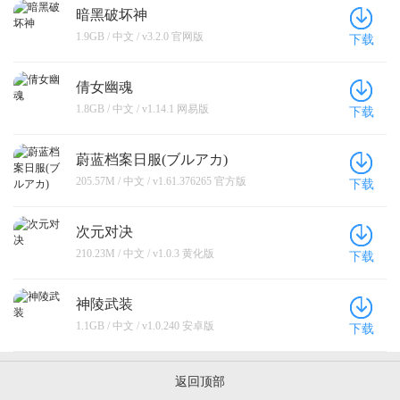
暗黑破坏神
1.9GB / 中文 / v3.2.0 官网版
下载
倩女幽魂
1.8GB / 中文 / v1.14.1 网易版
下载
蔚蓝档案日服(ブルアカ)
205.57M / 中文 / v1.61.376265 官方版
下载
次元对决
210.23M / 中文 / v1.0.3 黄化版
下载
神陵武装
1.1GB / 中文 / v1.0.240 安卓版
下载
返回顶部