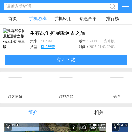
首页
手机游戏
手机应用
专题合集
排行榜
生存战争扩展版远古之旅
大小：
41.73M
版本：
vAPI1.63 安卓版
类型：
模拟经营
时间：
2025-04-03 22:03
立即下载
战火使命
战神烈歌
镜界
简介
相关