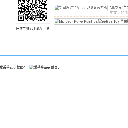
文
/
280.42
知犀思维
app
中文
v2.8
/
78.
扫描二维码下载到手机