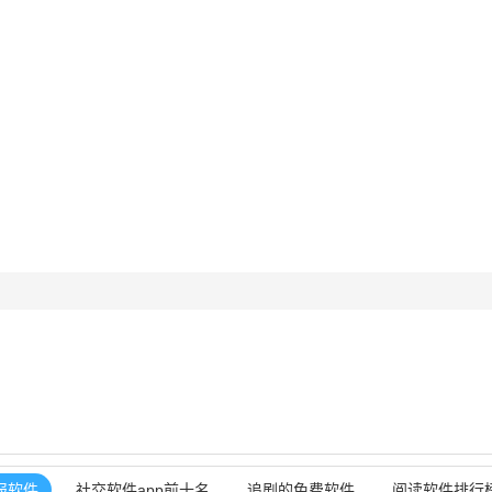
报软件
社交软件app前十名
追剧的免费软件
阅读软件排行