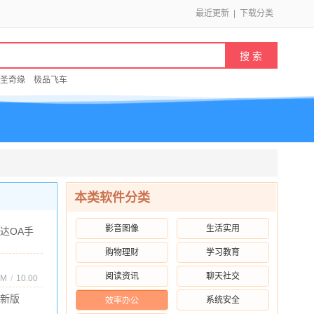
最近更新
|
下载分类
圣奇缘
极品飞车
本类软件分类
影音图像
生活实用
达OA手
版官方版
购物理财
学习教育
/
120.84M
/
10.00
20260130
卓版
阅读资讯
聊天社交
2.12 最新
6M
/
10.00
最新版
系统安全
效率办公
 最新版