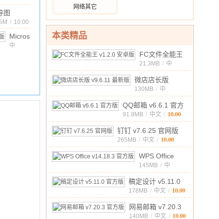
M
/
10.00
网络其它
导图
.0 官方版
75M
/
10.00
本类精品
Microsoft
PowerPoint
中
文
/
432.1M
/
10.00
FC文件全能王
ios版
v1.2.0 安卓版
21.3MB
/
中
(ppt)
v2.107
10.00
文
/
苹果
微店店长版
版
v9.6.11 最新版
130MB
/
中
10.00
文
/
QQ邮箱 v6.6.1 官方
10.00
版
91.8MB
/
中文
/
钉钉 v7.6.25 官网版
10.00
265MB
/
中文
/
WPS Office
v14.18.3 官方
145MB
/
中
10.00
文
/
版
稿定设计 v5.11.0
10.00
官方版
178MB
/
中文
/
网易邮箱 v7.20.3
10.00
官方版
140MB
/
中文
/