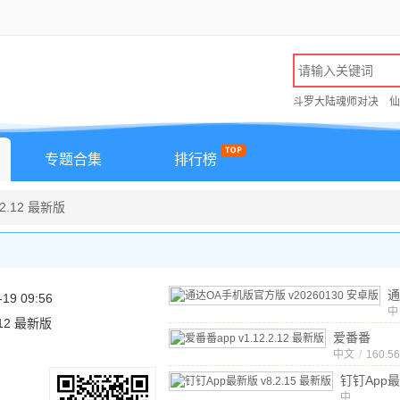
斗罗大陆魂师对决
仙
专题合集
排行榜
.2.12 最新版
通
-19 09:56
机
中
2.12 最新版
文
v
爱番番
安
app
中文
v1.12.
/
160.5
版
钉钉App
中
v8.2.15