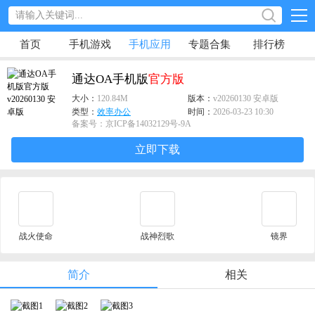
首页
手机游戏
手机应用
专题合集
排行榜
通达OA手机版
官方版
大小：
120.84M
版本：
v20260130 安卓版
类型：
效率办公
时间：
2026-03-23 10:30
备案号：京ICP备14032129号-9A
立即下载
战火使命
战神烈歌
镜界
简介
相关