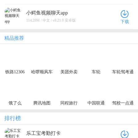
小鳄鱼视频聊天app
114.28M / 中文 / v8.21.0 安卓版
下载
精品推荐
铁路12306
哈啰顺风车
美团外卖
车轮
车轮驾考通
饿了么
腾讯地图
同程旅行
中国联通
驾校一点通
排行榜
乐工宝考勤打卡