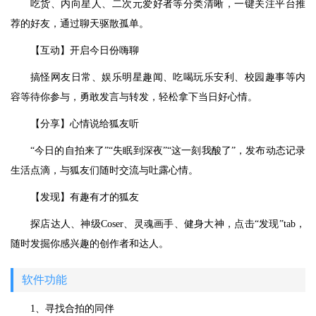
吃货、内向星人、二次元爱好者等分类清晰，一键关注平台推
荐的好友，通过聊天驱散孤单。
【互动】开启今日份嗨聊
搞怪网友日常、娱乐明星趣闻、吃喝玩乐安利、校园趣事等内
容等待你参与，勇敢发言与转发，轻松拿下当日好心情。
【分享】心情说给狐友听
“今日的自拍来了”“失眠到深夜”“这一刻我酸了”，发布动态记录
生活点滴，与狐友们随时交流与吐露心情。
【发现】有趣有才的狐友
探店达人、神级Coser、灵魂画手、健身大神，点击“发现”tab，
随时发掘你感兴趣的创作者和达人。
软件功能
1、寻找合拍的同伴