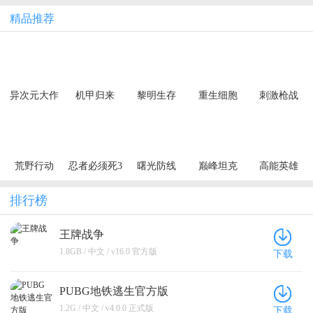
精品推荐
异次元大作
机甲归来
黎明生存
重生细胞
刺激枪战
战（0.05折
（0.1折千元
（异种威胁
创角10万代
买断纯净
3.5折版）
金）
版）
荒野行动
忍者必须死3
曙光防线
巅峰坦克
高能英雄
排行榜
王牌战争
1.8GB / 中文 / v16.0 官方版
下载
PUBG地铁逃生官方版
1.2G / 中文 / v4.0.0 正式版
下载