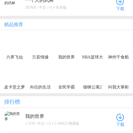
一个人的武林
282MB / 中文 / v1.4 安卓版
下载
精品推荐
六界飞仙
兰若情缘
我的世界
NBA篮球大
神州千食舫
（0.1折6480
（0.05折步
师
免费领）
步高升）
（买断券）
皮卡堂之梦
向往的生活
全民学霸
猫咪公寓2
叫我大掌柜
想起源
排行榜
我的世界
1.7GB / 中文 / v3.1.5.260925 网易版
下载