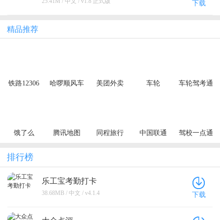
25.41M / 中文 / v1.8 正式版
下载
精品推荐
铁路12306
哈啰顺风车
美团外卖
车轮
车轮驾考通
饿了么
腾讯地图
同程旅行
中国联通
驾校一点通
排行榜
乐工宝考勤打卡
38.68MB / 中文 / v4.1.4
下载