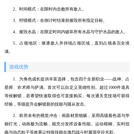
2、时间模式：在限时内击败所有敌人。
3、狩猎模式：在倒计时结束前摧毁所有指定目标。
4、摧毁水晶：在限定时间内破坏所有水晶与守护水晶的敌人。
5、占领地区：驱逐敌人并持续占领区域，直到占领条完全填
满。
游戏优势
1、为角色成长提供丰富选择，包含四个全新职业——战神、占
星师、诈术师与萨满。首次可以自定义英雄性别。超过1000件道具
等候解锁，若希望快速取得也可直接购买。每次通关竞技场可获得
经验，等级提升会解锁新的技能与随从攻击。
2、前所未有的视觉冲击：画面材质细腻，采用高级着色器与华
丽灯光，动画极为流畅，能充分发挥设备性能。运动模糊、实时扭
曲与动态粒子等效果让特殊技能在激烈战斗时展现夺目光彩。