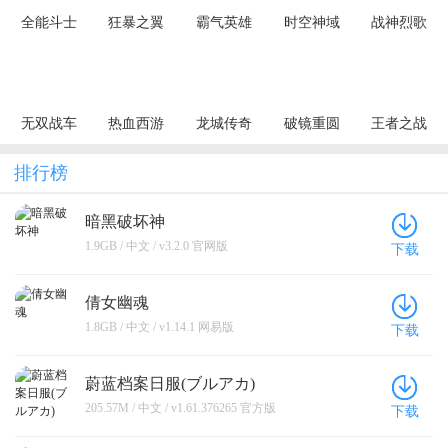
全能斗士
狂暴之翼
霸气英雄
时空神域
战神烈歌
（荒古神器
（正版首发
（0.1折千元
（0.1折地牢
（杀戮血脉
专属单职）
0.05折）
代金券天天
探险）
专属神器）
送）
无双战车
热血西游
龙城传奇
破镜重圆
王者之战
（狂暴九职
（暗黑悟空
（极速神技
（天天送万
（追梦散人
业）
送648真充）
三职业）
充）
专属）
排行榜
暗黑破坏神
1.9GB / 中文 / v3.2.0 官网版
下载
倩女幽魂
1.8GB / 中文 / v1.14.1 网易版
下载
蔚蓝档案日服(ブルアカ)
205.57M / 中文 / v1.61.376265 官方版
下载