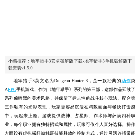
小编推荐：地牢猎手3安卓破解版下载-地牢猎手3单机破解版下
载安装v1.5.0
地牢猎手3英文名为Dungeon Hunter 3，是一款经典的
动作
类
A
RPG
手机游戏。作为《地牢猎手》系列的第三部，这部作品延续了
系列偏暗黑的美术风格，并保留了标志性的战斗核心玩法。配合第
三作独有的光影表现，玩家更容易沉浸在精致画面与畅快打击感
中，玩起来上瘾。游戏提供战神、占星师、诈术师与萨满四种职
业，每个职业拥有独特招式和属性，玩家可依个人喜好选择。操作
方面设有虚拟摇杆加触屏技能释放的控制方式，通过灵活连招常能