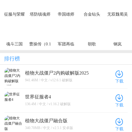
征服与荣耀
塔防镇魂师
帝国雄师
合金钻头
无双魏蜀吴
（0.1折免费
（充值10倍
（0.05折次
（0.1折风云
648狂欢）
返）
日送关羽）
再起）
魂斗三国
曹操传（0.1
军团再临
朝歌
钢岚
（0.1折绝境
折免费送千
（0.05折送
突围）
抽）
凌霜大乔）
排行榜
植物大战僵尸2内购破解版2025
941.46M / 中文 / v12.6.1 破解版
下载
世界征服者4
136.4M / 中文 / v1.16.2 破解版
下载
植物大战僵尸融合版
340.70MB / 中文 / v2.5.1 安卓版
下载