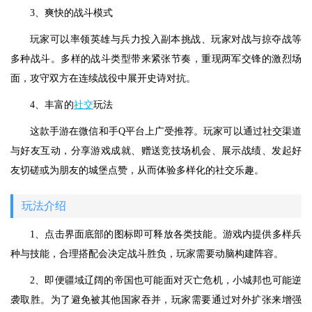
3、爽快的战斗模式
玩家可以率领英雄与兵力投入副本挑战、玩家对战与掠夺战等
多种战斗。多样的战斗类型带来紧张节奏，重现两军交锋的激烈场
面，攻守双方在连续战役中展开史诗对抗。
4、丰富的
社交
玩法
这款手游在微信和手Q平台上广受推荐。玩家可以通过社交渠道
与好友互动，分享游戏成就、赠送竞技场机会、展示战绩、发起好
友切磋或为朋友的城堡点赞，从而体验多样化的社交乐趣。
玩法介绍
1、点击界面底部的图标即可释放各类技能。游戏内提供多样兵
种与技能，合理搭配会决定战斗胜负，玩家需要动脑构建阵容。
2、即便疆域辽阔的帝国也可能面对灭亡危机，小城邦也可能逆
袭取胜。为了避免被其他国家吞并，玩家需要通过对外扩张来增强