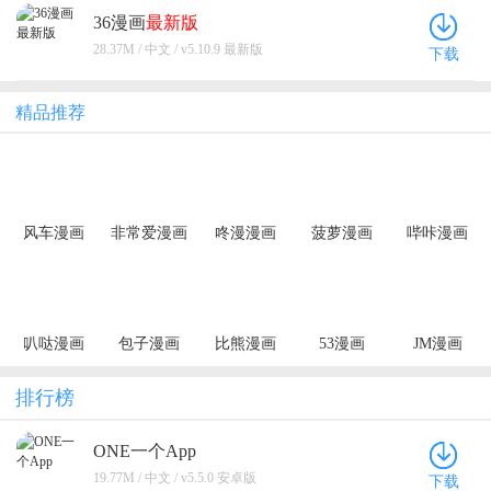
36漫画
最新版
28.37M / 中文 / v5.10.9 最新版
下载
精品推荐
风车漫画
非常爱漫画
咚漫漫画
菠萝漫画
哔咔漫画
叭哒漫画
包子漫画
比熊漫画
53漫画
JM漫画
排行榜
ONE一个App
19.77M / 中文 / v5.5.0 安卓版
下载