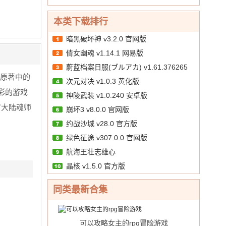
天
v1 bt
中
西
版
10.00
文
/
送）
版
游
本类下载排行
v1.2
（暗
内
黑
暗黑破坏神 v3.2.0 官网版
购
悟
倩女幽魂 v1.14.1 网易版
版
空
蔚蓝档案日服(ブルアカ) v1.61.376265
送
原著中的
648
次元对决 v1.0.3 黄化版
官方版
真
彩的游戏
神陵武装 v1.0.240 安卓版
充）
罗大陆魂师
v1
崩坏3 v8.0.0 官网版
官
约战沙城 v28.0 官方版
网
绿色征途 v307.0.0 官网版
版
航海王壮志雄心
晶核 v1.5.0 官方版
同类最新合集
可以攻略女主的rpg冒险游戏