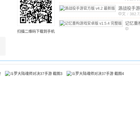
源战役手游
中文
v4.2 最新
/
382.
记忆重
卓版
中
v
扫描二维码下载到手机
文
/
471
版