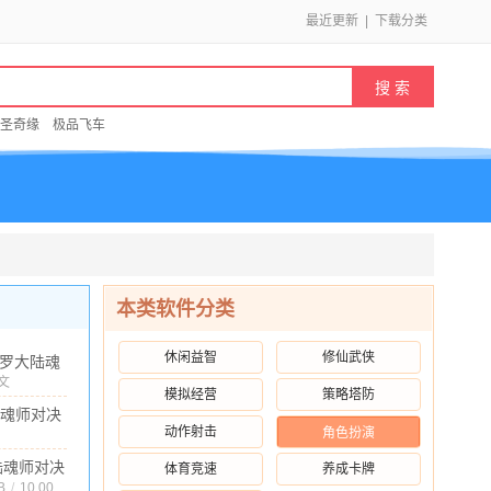
最近更新
|
下载分类
圣奇缘
极品飞车
本类软件分类
休闲益智
修仙武侠
罗大陆魂
对决37版
文
模拟经营
策略塔防
73G
/
10.00
v2.37.3
魂师对决
新版
动作射击
角色扮演
2.27.2
.53MB
/
10.00
陆魂师对决
体育竞速
养成卡牌
.1 官网版
B
/
10.00