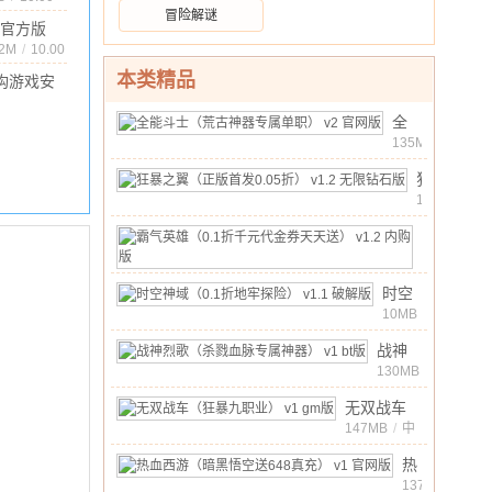
冒险解谜
官方版
版
72M
/
10.00
本类精品
构游戏安
1.5.4 完整
.3M
/
10.00
全
能
135MB
/
中
斗
10.00
文
/
狂
士
暴
1MB
/
（荒
中
之
古
10.00
文
霸
/
翼
神
气
20MB
/
（正
器
中
英
版
10.00
时空
文
/
专
雄
首
神域
10MB
/
属
（0.1
中
发
（0.1
单
折
10.00
战神
文
/
0.05
折地
职）
千
烈歌
130MB
/
折）
牢探
v2
中
元
（杀
v1.2
险）
10.00
无双战车
文
官
/
代
戮血
无
v1.1
（狂暴九职
147MB
网
/
中
金
脉专
限
10.00
文
/
破解
业） v1
版
券
属神
热
钻
版
gm版
天
器）
血
137MB
石
/