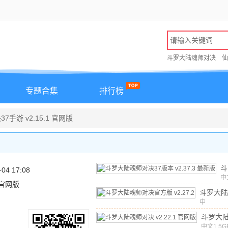
斗罗大陆魂师对决
仙
专题合集
排行榜
手游 v2.15.1 官网版
斗
-04 17:08
师
中
1 官网版
1.
本
斗罗大陆
最
官方版
中
v
文
/
1560
斗罗大
中文
v2.22
1.5G